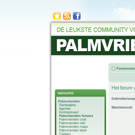
Forumoverz
Het forum v
NAVIGATIE
Gebruikersna
Palmvrienden
Startpagina
Wachtwoord:
Agenda
Kortingskaart
Palmvrienden forums
Palmvrienden chat
Palmvrienden wiki
Palmvrienden maps
Palmvrienden label
Contact