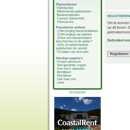
Plantenlijsten
Palmbomen
Winterharde palmbomen
Bananenplanten
REGISTRERE
Canna's (bloemriet)
Palmvarens
Om te kunnen i
op dit forum. 
Populairste artikels
1)
Verzorging bananenplanten
gebruikersvoo
2)
Verzorging van palmen
3)
Hoe een bananenplant
Gebruikersv
beschermen in de winter?
4)
De 10 winterhardste
palmbomen ter wereld
5)
Zaaien van avocado
Registreren
Handige pagina's
Exoten adressen
Veel gestelde vragen
Hoe foto's uploaden
Richtlijnen
Disclaimer
Link naar ons
Links
SPONSORS