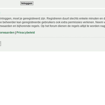
N
nloggen, moet je geregistreerd zijn. Registreren duurt slechts enkele minuten en 
De beheerder kan geregistreerde gebruikers ook extra permissies verlenen. Neem vo
rwaarden en bijhorende regels. Op het forum dienen de regels altijd te worden nag
oorwaarden
|
Privacybeleid