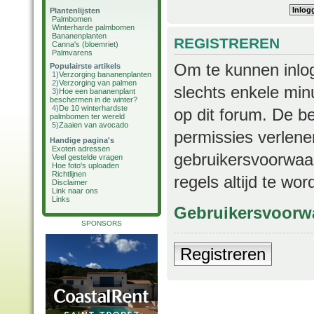
Plantenlijsten
Palmbomen
Winterharde palmbomen
Bananenplanten
REGISTREREN
Canna's (bloemriet)
Palmvarens
Om te kunnen inlog
Populairste artikels
1)
Verzorging bananenplanten
2)
Verzorging van palmen
slechts enkele min
3)
Hoe een bananenplant
beschermen in de winter?
4)
De 10 winterhardste
op dit forum. De b
palmbomen ter wereld
5)
Zaaien van avocado
permissies verlene
Handige pagina's
Exoten adressen
gebruikersvoorwaar
Veel gestelde vragen
Hoe foto's uploaden
Richtlijnen
regels altijd te wo
Disclaimer
Link naar ons
Links
Gebruikersvoorw
SPONSORS
Registreren