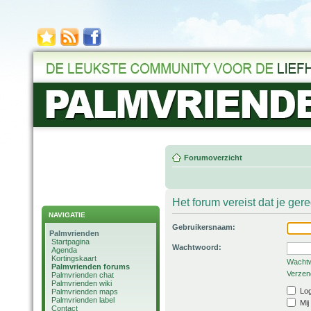
Forumoverzicht
Het forum vereist dat je ger
NAVIGATIE
Gebruikersnaam:
Palmvrienden
Startpagina
Wachtwoord:
Agenda
Kortingskaart
Wachtw
Palmvrienden forums
Verzend
Palmvrienden chat
Palmvrienden wiki
Log
Palmvrienden maps
Palmvrienden label
Mij
Contact