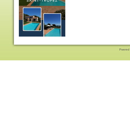
Pwered