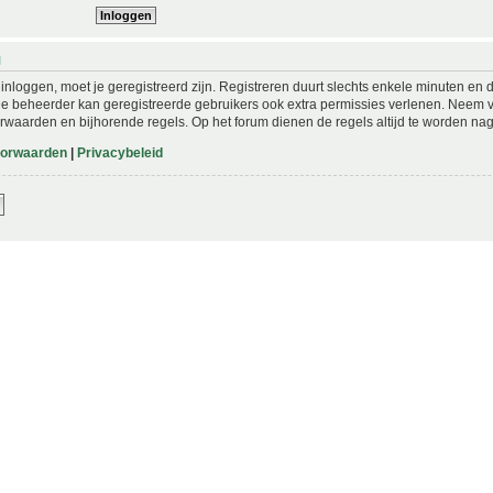
N
nloggen, moet je geregistreerd zijn. Registreren duurt slechts enkele minuten en 
De beheerder kan geregistreerde gebruikers ook extra permissies verlenen. Neem vo
rwaarden en bijhorende regels. Op het forum dienen de regels altijd te worden nag
oorwaarden
|
Privacybeleid