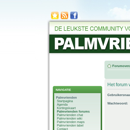
Forumoverz
Het forum v
NAVIGATIE
Gebruikersna
Palmvrienden
Startpagina
Wachtwoord:
Agenda
Kortingskaart
Palmvrienden forums
Palmvrienden chat
Palmvrienden wiki
Palmvrienden maps
Palmvrienden label
Contact