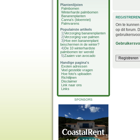
Plantenlijsten
Palmbomen
Winterharde palmbomen
Bananenplanten
REGISTRERE
Canna's (bloemriet)
Palmvarens
Om te kunnen i
op dit forum. 
Populairste artikels
1)
Verzorging bananenplanten
gebruikersvoo
2)
Verzorging van palmen
3)
Hoe een bananenplant
Gebruikersv
beschermen in de winter?
4)
De 10 winterhardste
palmbomen ter wereld
5)
Zaaien van avocado
Registreren
Handige pagina's
Exoten adressen
Veel gestelde vragen
Hoe foto's uploaden
Richtlijnen
Disclaimer
Link naar ons
Links
SPONSORS