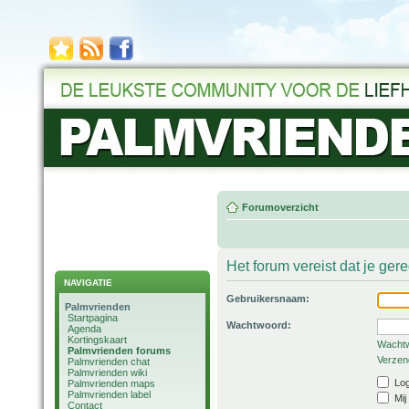
Forumoverzicht
Het forum vereist dat je ger
NAVIGATIE
Gebruikersnaam:
Palmvrienden
Startpagina
Wachtwoord:
Agenda
Kortingskaart
Wachtw
Palmvrienden forums
Verzend
Palmvrienden chat
Palmvrienden wiki
Log
Palmvrienden maps
Palmvrienden label
Mij
Contact