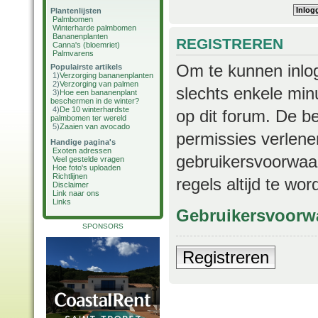
Plantenlijsten
Palmbomen
Winterharde palmbomen
Bananenplanten
REGISTREREN
Canna's (bloemriet)
Palmvarens
Om te kunnen inlog
Populairste artikels
1)
Verzorging bananenplanten
2)
Verzorging van palmen
slechts enkele min
3)
Hoe een bananenplant
beschermen in de winter?
4)
De 10 winterhardste
op dit forum. De b
palmbomen ter wereld
5)
Zaaien van avocado
permissies verlene
Handige pagina's
Exoten adressen
gebruikersvoorwaar
Veel gestelde vragen
Hoe foto's uploaden
Richtlijnen
regels altijd te wo
Disclaimer
Link naar ons
Links
Gebruikersvoorw
SPONSORS
Registreren