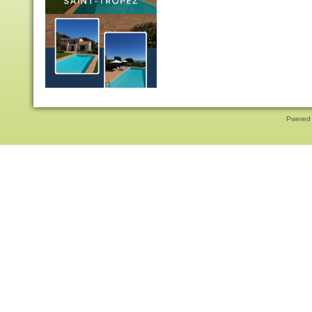
Pwered