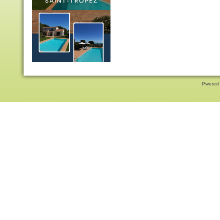
Pwered