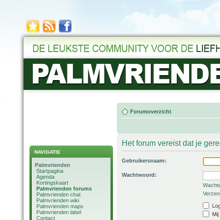
Forumoverzicht
Het forum vereist dat je ger
NAVIGATIE
Gebruikersnaam:
Palmvrienden
Startpagina
Wachtwoord:
Agenda
Kortingskaart
Wachtw
Palmvrienden forums
Verzend
Palmvrienden chat
Palmvrienden wiki
Log
Palmvrienden maps
Palmvrienden label
Mij
Contact