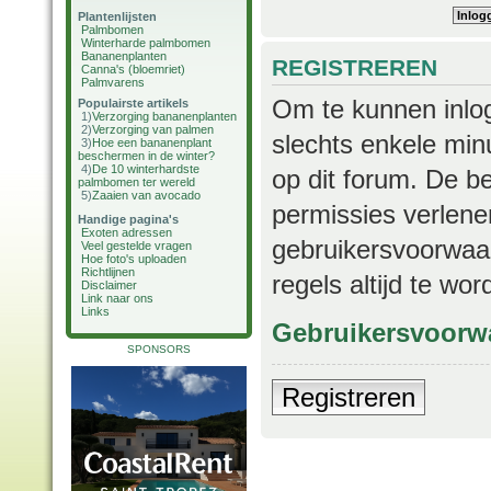
Plantenlijsten
Palmbomen
Winterharde palmbomen
Bananenplanten
REGISTREREN
Canna's (bloemriet)
Palmvarens
Om te kunnen inlog
Populairste artikels
1)
Verzorging bananenplanten
2)
Verzorging van palmen
slechts enkele min
3)
Hoe een bananenplant
beschermen in de winter?
4)
De 10 winterhardste
op dit forum. De b
palmbomen ter wereld
5)
Zaaien van avocado
permissies verlene
Handige pagina's
Exoten adressen
gebruikersvoorwaar
Veel gestelde vragen
Hoe foto's uploaden
Richtlijnen
regels altijd te wo
Disclaimer
Link naar ons
Links
Gebruikersvoorw
SPONSORS
Registreren