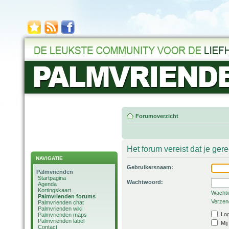
Forumoverzicht
Het forum vereist dat je ger
NAVIGATIE
Gebruikersnaam:
Palmvrienden
Startpagina
Wachtwoord:
Agenda
Kortingskaart
Wachtw
Palmvrienden forums
Verzend
Palmvrienden chat
Palmvrienden wiki
Log
Palmvrienden maps
Palmvrienden label
Mij
Contact