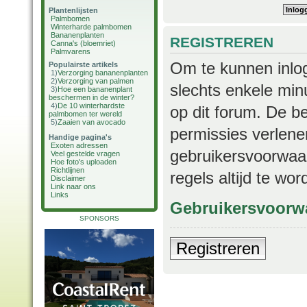
Plantenlijsten
Palmbomen
Winterharde palmbomen
Bananenplanten
REGISTREREN
Canna's (bloemriet)
Palmvarens
Om te kunnen inlog
Populairste artikels
1)
Verzorging bananenplanten
2)
Verzorging van palmen
slechts enkele min
3)
Hoe een bananenplant
beschermen in de winter?
4)
De 10 winterhardste
op dit forum. De b
palmbomen ter wereld
5)
Zaaien van avocado
permissies verlene
Handige pagina's
Exoten adressen
gebruikersvoorwaar
Veel gestelde vragen
Hoe foto's uploaden
Richtlijnen
regels altijd te wo
Disclaimer
Link naar ons
Links
Gebruikersvoorw
SPONSORS
Registreren