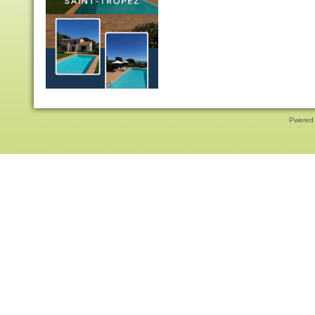
Pwered