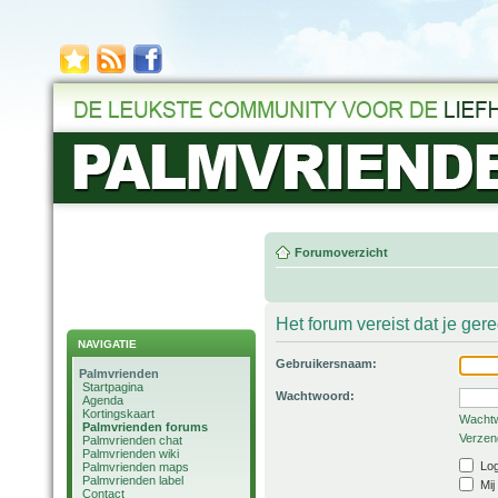
Forumoverzicht
Het forum vereist dat je ger
NAVIGATIE
Gebruikersnaam:
Palmvrienden
Startpagina
Wachtwoord:
Agenda
Kortingskaart
Wachtw
Palmvrienden forums
Verzend
Palmvrienden chat
Palmvrienden wiki
Log
Palmvrienden maps
Palmvrienden label
Mij
Contact