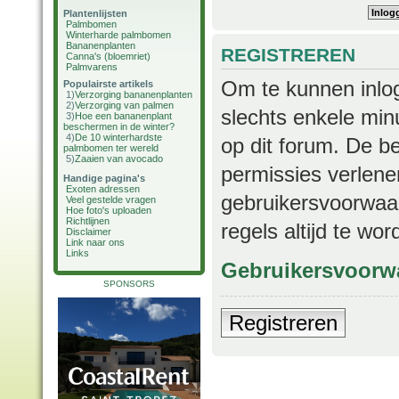
Plantenlijsten
Palmbomen
Winterharde palmbomen
Bananenplanten
REGISTREREN
Canna's (bloemriet)
Palmvarens
Om te kunnen inlog
Populairste artikels
1)
Verzorging bananenplanten
2)
Verzorging van palmen
slechts enkele min
3)
Hoe een bananenplant
beschermen in de winter?
4)
De 10 winterhardste
op dit forum. De b
palmbomen ter wereld
5)
Zaaien van avocado
permissies verlene
Handige pagina's
Exoten adressen
gebruikersvoorwaar
Veel gestelde vragen
Hoe foto's uploaden
Richtlijnen
regels altijd te wo
Disclaimer
Link naar ons
Links
Gebruikersvoorw
SPONSORS
Registreren