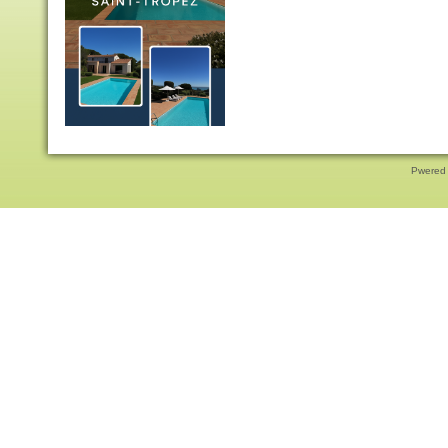
Pwered