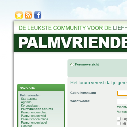
Forumoverzicht
Het forum vereist dat je ger
NAVIGATIE
Gebruikersnaam:
Palmvrienden
Startpagina
Wachtwoord:
Agenda
Kortingskaart
Wachtw
Palmvrienden forums
Verzend
Palmvrienden chat
Palmvrienden wiki
Log
Palmvrienden maps
Palmvrienden label
Mij
Contact