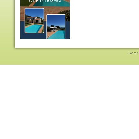
Pwered