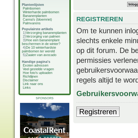
Plantenlijsten
Palmbomen
Winterharde palmbomen
Bananenplanten
REGISTREREN
Canna's (bloemriet)
Palmvarens
Om te kunnen inlog
Populairste artikels
1)
Verzorging bananenplanten
2)
Verzorging van palmen
slechts enkele min
3)
Hoe een bananenplant
beschermen in de winter?
4)
De 10 winterhardste
op dit forum. De b
palmbomen ter wereld
5)
Zaaien van avocado
permissies verlene
Handige pagina's
Exoten adressen
gebruikersvoorwaar
Veel gestelde vragen
Hoe foto's uploaden
Richtlijnen
regels altijd te wo
Disclaimer
Link naar ons
Links
Gebruikersvoorw
SPONSORS
Registreren