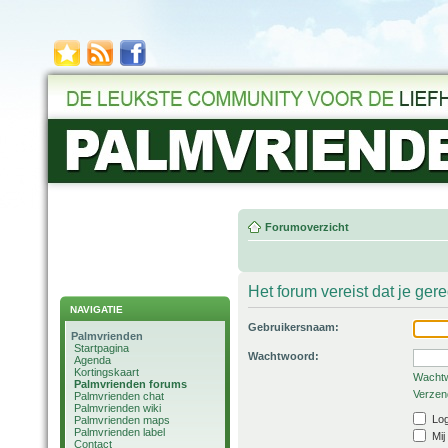
Forumoverzicht
Het forum vereist dat je ger
NAVIGATIE
Gebruikersnaam:
Palmvrienden
Startpagina
Wachtwoord:
Agenda
Kortingskaart
Wachtw
Palmvrienden forums
Verzend
Palmvrienden chat
Palmvrienden wiki
Log
Palmvrienden maps
Palmvrienden label
Mij
Contact