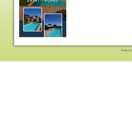
Pwered