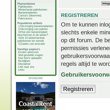
Plantenlijsten
Palmbomen
Winterharde palmbomen
Bananenplanten
REGISTREREN
Canna's (bloemriet)
Palmvarens
Om te kunnen inlog
Populairste artikels
1)
Verzorging bananenplanten
2)
Verzorging van palmen
slechts enkele min
3)
Hoe een bananenplant
beschermen in de winter?
4)
De 10 winterhardste
op dit forum. De b
palmbomen ter wereld
5)
Zaaien van avocado
permissies verlene
Handige pagina's
Exoten adressen
gebruikersvoorwaar
Veel gestelde vragen
Hoe foto's uploaden
Richtlijnen
regels altijd te wo
Disclaimer
Link naar ons
Links
Gebruikersvoorw
SPONSORS
Registreren