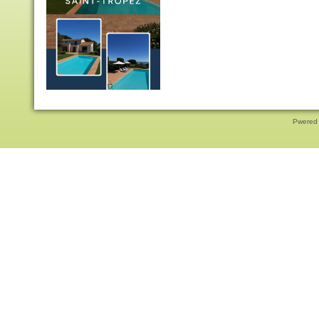
Pwered