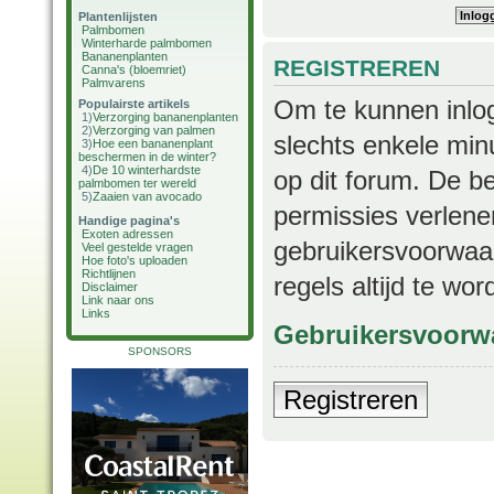
Plantenlijsten
Palmbomen
Winterharde palmbomen
Bananenplanten
REGISTREREN
Canna's (bloemriet)
Palmvarens
Om te kunnen inlog
Populairste artikels
1)
Verzorging bananenplanten
2)
Verzorging van palmen
slechts enkele min
3)
Hoe een bananenplant
beschermen in de winter?
4)
De 10 winterhardste
op dit forum. De b
palmbomen ter wereld
5)
Zaaien van avocado
permissies verlene
Handige pagina's
Exoten adressen
gebruikersvoorwaar
Veel gestelde vragen
Hoe foto's uploaden
Richtlijnen
regels altijd te wo
Disclaimer
Link naar ons
Links
Gebruikersvoorw
SPONSORS
Registreren