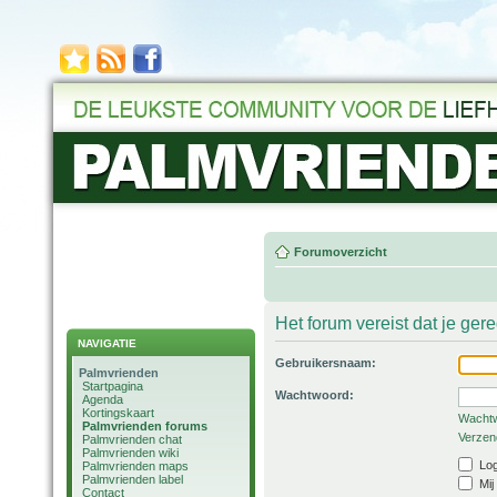
Forumoverzicht
Het forum vereist dat je ger
NAVIGATIE
Gebruikersnaam:
Palmvrienden
Startpagina
Wachtwoord:
Agenda
Kortingskaart
Wachtw
Palmvrienden forums
Verzend
Palmvrienden chat
Palmvrienden wiki
Log
Palmvrienden maps
Palmvrienden label
Mij
Contact