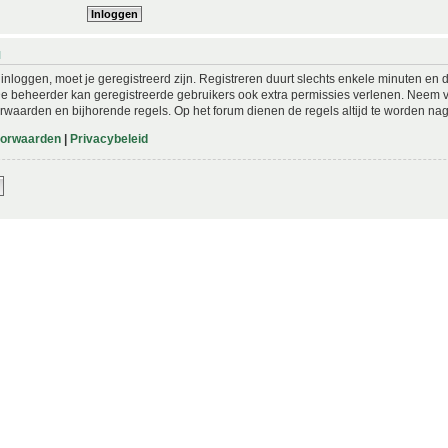
N
nloggen, moet je geregistreerd zijn. Registreren duurt slechts enkele minuten en 
De beheerder kan geregistreerde gebruikers ook extra permissies verlenen. Neem vo
rwaarden en bijhorende regels. Op het forum dienen de regels altijd te worden nag
oorwaarden
|
Privacybeleid