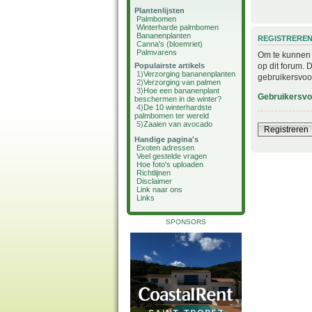
Plantenlijsten
Palmbomen
Winterharde palmbomen
Bananenplanten
REGISTRERE
Canna's (bloemriet)
Palmvarens
Om te kunnen i
op dit forum. 
Populairste artikels
1)
Verzorging bananenplanten
gebruikersvoo
2)
Verzorging van palmen
3)
Hoe een bananenplant
Gebruikersv
beschermen in de winter?
4)
De 10 winterhardste
palmbomen ter wereld
5)
Zaaien van avocado
Registreren
Handige pagina's
Exoten adressen
Veel gestelde vragen
Hoe foto's uploaden
Richtlijnen
Disclaimer
Link naar ons
Links
SPONSORS