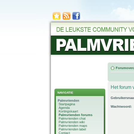
Forumoverz
Het forum v
NAVIGATIE
Gebruikersna
Palmvrienden
Startpagina
Wachtwoord:
Agenda
Kortingskaart
Palmvrienden forums
Palmvrienden chat
Palmvrienden wiki
Palmvrienden maps
Palmvrienden label
Contact