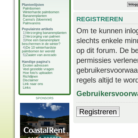
Plantenlijsten
Palmbomen
Winterharde palmbomen
Bananenplanten
REGISTREREN
Canna's (bloemriet)
Palmvarens
Om te kunnen inlog
Populairste artikels
1)
Verzorging bananenplanten
2)
Verzorging van palmen
slechts enkele min
3)
Hoe een bananenplant
beschermen in de winter?
4)
De 10 winterhardste
op dit forum. De b
palmbomen ter wereld
5)
Zaaien van avocado
permissies verlene
Handige pagina's
Exoten adressen
gebruikersvoorwaar
Veel gestelde vragen
Hoe foto's uploaden
Richtlijnen
regels altijd te wo
Disclaimer
Link naar ons
Links
Gebruikersvoorw
SPONSORS
Registreren