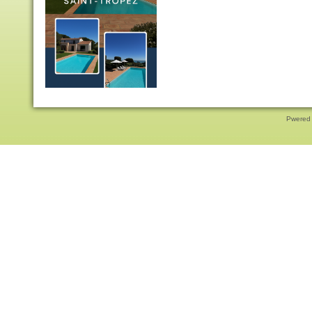
Pwered