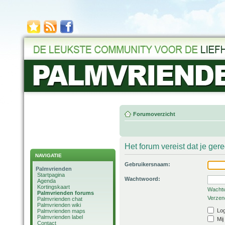
Forumoverzicht
Het forum vereist dat je ger
NAVIGATIE
Gebruikersnaam:
Palmvrienden
Startpagina
Wachtwoord:
Agenda
Kortingskaart
Wachtw
Palmvrienden forums
Verzend
Palmvrienden chat
Palmvrienden wiki
Log
Palmvrienden maps
Palmvrienden label
Mij
Contact