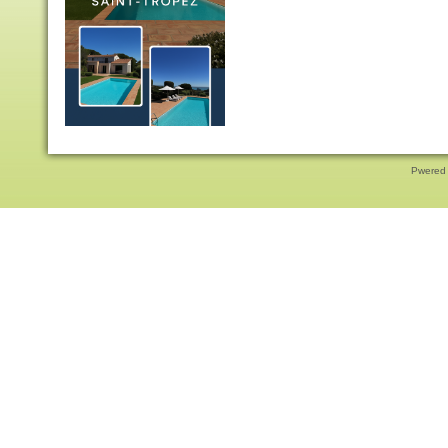
Pwered