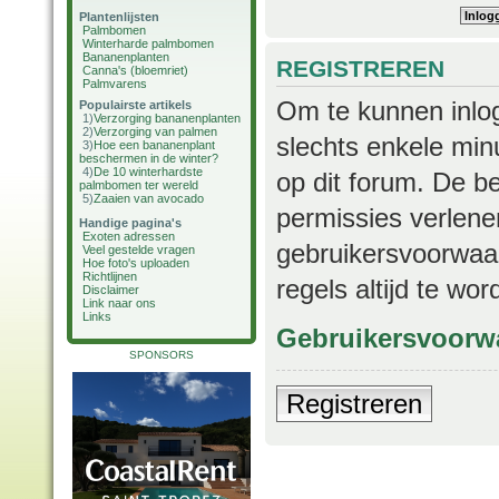
Plantenlijsten
Palmbomen
Winterharde palmbomen
Bananenplanten
REGISTREREN
Canna's (bloemriet)
Palmvarens
Om te kunnen inlog
Populairste artikels
1)
Verzorging bananenplanten
2)
Verzorging van palmen
slechts enkele min
3)
Hoe een bananenplant
beschermen in de winter?
4)
De 10 winterhardste
op dit forum. De b
palmbomen ter wereld
5)
Zaaien van avocado
permissies verlene
Handige pagina's
Exoten adressen
gebruikersvoorwaar
Veel gestelde vragen
Hoe foto's uploaden
Richtlijnen
regels altijd te wo
Disclaimer
Link naar ons
Links
Gebruikersvoorw
SPONSORS
Registreren