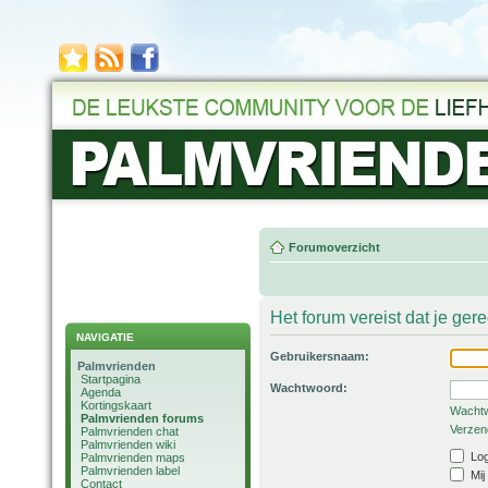
Forumoverzicht
Het forum vereist dat je ger
NAVIGATIE
Gebruikersnaam:
Palmvrienden
Startpagina
Wachtwoord:
Agenda
Kortingskaart
Wachtw
Palmvrienden forums
Verzend
Palmvrienden chat
Palmvrienden wiki
Log
Palmvrienden maps
Palmvrienden label
Mij
Contact