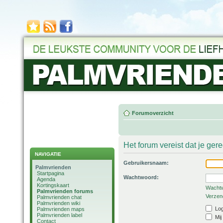
Forumoverzicht
Het forum vereist dat je ger
NAVIGATIE
Gebruikersnaam:
Palmvrienden
Startpagina
Wachtwoord:
Agenda
Kortingskaart
Wachtw
Palmvrienden forums
Verzend
Palmvrienden chat
Palmvrienden wiki
Log
Palmvrienden maps
Palmvrienden label
Mij
Contact