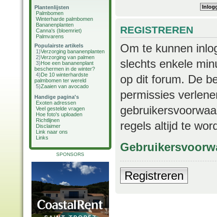
Plantenlijsten
Palmbomen
Winterharde palmbomen
Bananenplanten
REGISTREREN
Canna's (bloemriet)
Palmvarens
Om te kunnen inlog
Populairste artikels
1)
Verzorging bananenplanten
2)
Verzorging van palmen
slechts enkele min
3)
Hoe een bananenplant
beschermen in de winter?
4)
De 10 winterhardste
op dit forum. De b
palmbomen ter wereld
5)
Zaaien van avocado
permissies verlene
Handige pagina's
Exoten adressen
gebruikersvoorwaar
Veel gestelde vragen
Hoe foto's uploaden
Richtlijnen
regels altijd te wo
Disclaimer
Link naar ons
Links
Gebruikersvoorw
SPONSORS
Registreren