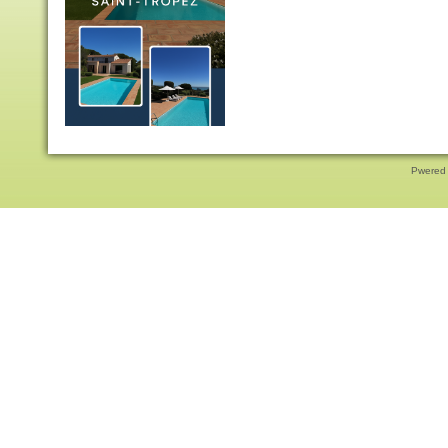
Pwered