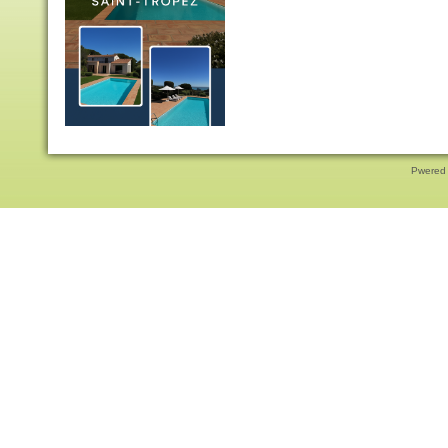
Pwered