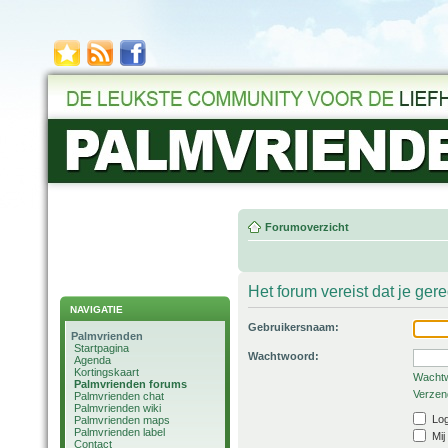
Forumoverzicht
Het forum vereist dat je ger
NAVIGATIE
Gebruikersnaam:
Palmvrienden
Startpagina
Wachtwoord:
Agenda
Kortingskaart
Wachtw
Palmvrienden forums
Verzend
Palmvrienden chat
Palmvrienden wiki
Log
Palmvrienden maps
Palmvrienden label
Mij
Contact