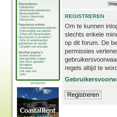
Plantenlijsten
Palmbomen
Winterharde palmbomen
Bananenplanten
REGISTREREN
Canna's (bloemriet)
Palmvarens
Om te kunnen inlog
Populairste artikels
1)
Verzorging bananenplanten
2)
Verzorging van palmen
slechts enkele min
3)
Hoe een bananenplant
beschermen in de winter?
4)
De 10 winterhardste
op dit forum. De b
palmbomen ter wereld
5)
Zaaien van avocado
permissies verlene
Handige pagina's
Exoten adressen
gebruikersvoorwaar
Veel gestelde vragen
Hoe foto's uploaden
Richtlijnen
regels altijd te wo
Disclaimer
Link naar ons
Links
Gebruikersvoorw
SPONSORS
Registreren