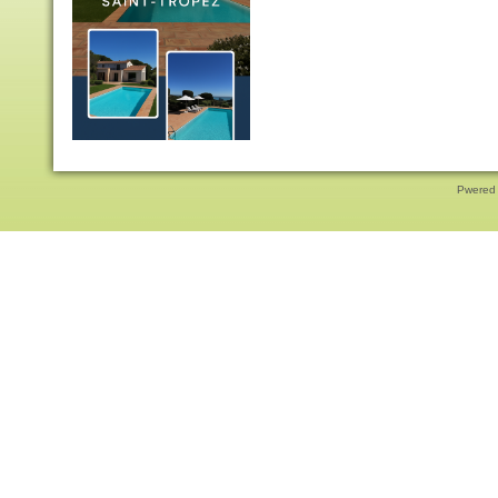
Pwered