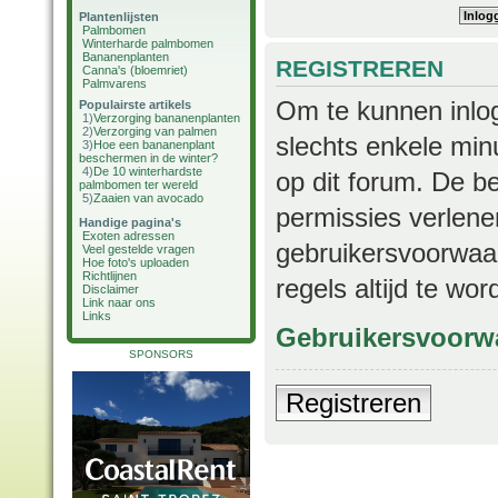
Plantenlijsten
Palmbomen
Winterharde palmbomen
Bananenplanten
REGISTREREN
Canna's (bloemriet)
Palmvarens
Om te kunnen inlog
Populairste artikels
1)
Verzorging bananenplanten
2)
Verzorging van palmen
slechts enkele min
3)
Hoe een bananenplant
beschermen in de winter?
4)
De 10 winterhardste
op dit forum. De b
palmbomen ter wereld
5)
Zaaien van avocado
permissies verlene
Handige pagina's
Exoten adressen
gebruikersvoorwaar
Veel gestelde vragen
Hoe foto's uploaden
Richtlijnen
regels altijd te wo
Disclaimer
Link naar ons
Links
Gebruikersvoorw
SPONSORS
Registreren