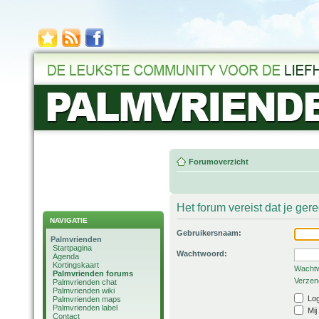
Forumoverzicht
Het forum vereist dat je ger
NAVIGATIE
Gebruikersnaam:
Palmvrienden
Startpagina
Wachtwoord:
Agenda
Kortingskaart
Wachtw
Palmvrienden forums
Verzend
Palmvrienden chat
Palmvrienden wiki
Log
Palmvrienden maps
Palmvrienden label
Mij
Contact