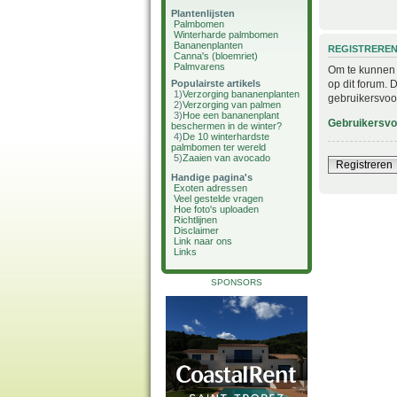
Plantenlijsten
Palmbomen
Winterharde palmbomen
Bananenplanten
REGISTRERE
Canna's (bloemriet)
Palmvarens
Om te kunnen i
op dit forum. 
Populairste artikels
1)
Verzorging bananenplanten
gebruikersvoo
2)
Verzorging van palmen
3)
Hoe een bananenplant
Gebruikersv
beschermen in de winter?
4)
De 10 winterhardste
palmbomen ter wereld
5)
Zaaien van avocado
Registreren
Handige pagina's
Exoten adressen
Veel gestelde vragen
Hoe foto's uploaden
Richtlijnen
Disclaimer
Link naar ons
Links
SPONSORS