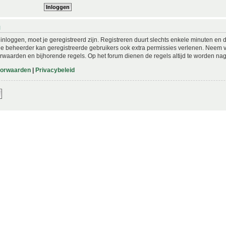
N
nloggen, moet je geregistreerd zijn. Registreren duurt slechts enkele minuten en 
De beheerder kan geregistreerde gebruikers ook extra permissies verlenen. Neem vo
rwaarden en bijhorende regels. Op het forum dienen de regels altijd te worden nag
oorwaarden
|
Privacybeleid