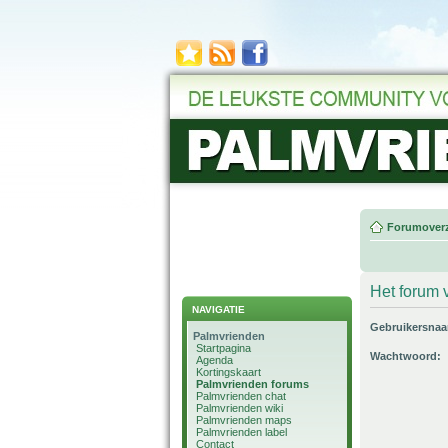
Forumoverz
Het forum v
NAVIGATIE
Gebruikersna
Palmvrienden
Startpagina
Wachtwoord:
Agenda
Kortingskaart
Palmvrienden forums
Palmvrienden chat
Palmvrienden wiki
Palmvrienden maps
Palmvrienden label
Contact