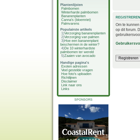
Plantenlijsten
Palmbomen
Winterharde palmbomen
Bananenplanten
REGISTRERE
Canna's (bloemriet)
Palmvarens
Om te kunnen i
op dit forum. 
Populairste artikels
1)
Verzorging bananenplanten
gebruikersvoo
2)
Verzorging van palmen
3)
Hoe een bananenplant
Gebruikersv
beschermen in de winter?
4)
De 10 winterhardste
palmbomen ter wereld
5)
Zaaien van avocado
Registreren
Handige pagina's
Exoten adressen
Veel gestelde vragen
Hoe foto's uploaden
Richtlijnen
Disclaimer
Link naar ons
Links
SPONSORS