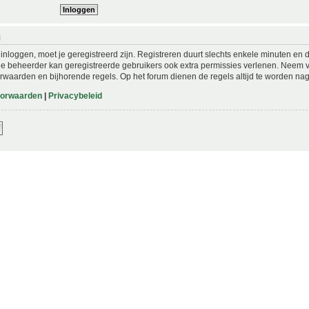
N
nloggen, moet je geregistreerd zijn. Registreren duurt slechts enkele minuten en 
De beheerder kan geregistreerde gebruikers ook extra permissies verlenen. Neem vo
rwaarden en bijhorende regels. Op het forum dienen de regels altijd te worden nag
oorwaarden
|
Privacybeleid