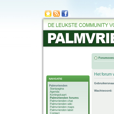
Forumoverz
Het forum v
NAVIGATIE
Gebruikersna
Palmvrienden
Startpagina
Wachtwoord:
Agenda
Kortingskaart
Palmvrienden forums
Palmvrienden chat
Palmvrienden wiki
Palmvrienden maps
Palmvrienden label
Contact