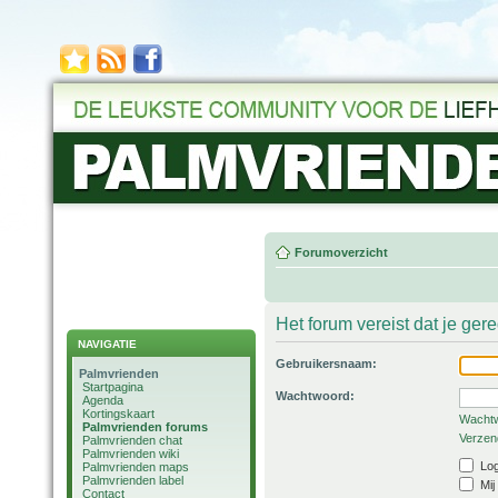
Forumoverzicht
Het forum vereist dat je ger
NAVIGATIE
Gebruikersnaam:
Palmvrienden
Startpagina
Wachtwoord:
Agenda
Kortingskaart
Wachtw
Palmvrienden forums
Verzend
Palmvrienden chat
Palmvrienden wiki
Log
Palmvrienden maps
Palmvrienden label
Mij
Contact