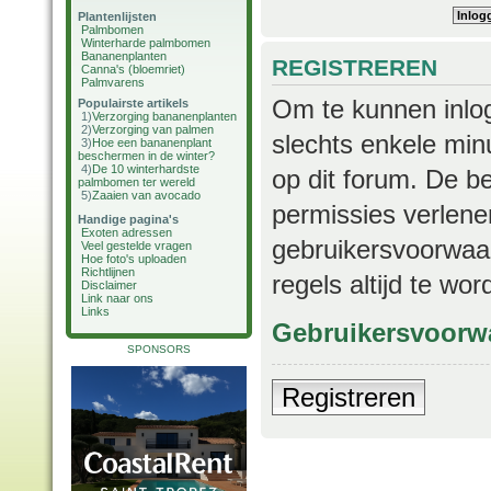
Plantenlijsten
Palmbomen
Winterharde palmbomen
Bananenplanten
REGISTREREN
Canna's (bloemriet)
Palmvarens
Om te kunnen inlog
Populairste artikels
1)
Verzorging bananenplanten
2)
Verzorging van palmen
slechts enkele min
3)
Hoe een bananenplant
beschermen in de winter?
4)
De 10 winterhardste
op dit forum. De b
palmbomen ter wereld
5)
Zaaien van avocado
permissies verlene
Handige pagina's
Exoten adressen
gebruikersvoorwaar
Veel gestelde vragen
Hoe foto's uploaden
Richtlijnen
regels altijd te wo
Disclaimer
Link naar ons
Links
Gebruikersvoorw
SPONSORS
Registreren