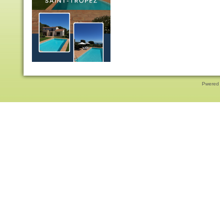
Pwered