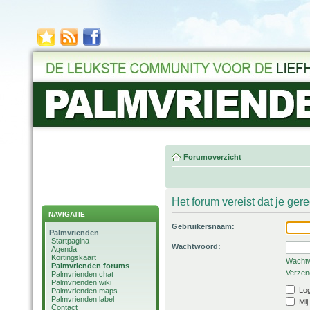
Forumoverzicht
Het forum vereist dat je ger
NAVIGATIE
Gebruikersnaam:
Palmvrienden
Startpagina
Wachtwoord:
Agenda
Kortingskaart
Wachtw
Palmvrienden forums
Verzend
Palmvrienden chat
Palmvrienden wiki
Log
Palmvrienden maps
Palmvrienden label
Mij
Contact