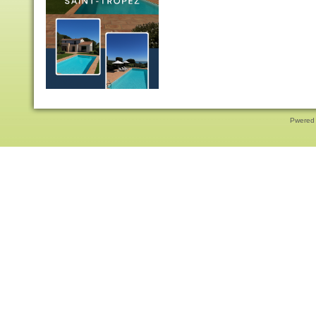
Pwered