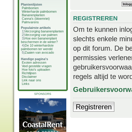
Plantenlijsten
Palmbomen
Winterharde palmbomen
Bananenplanten
REGISTREREN
Canna's (bloemriet)
Palmvarens
Om te kunnen inlog
Populairste artikels
1)
Verzorging bananenplanten
2)
Verzorging van palmen
slechts enkele min
3)
Hoe een bananenplant
beschermen in de winter?
4)
De 10 winterhardste
op dit forum. De b
palmbomen ter wereld
5)
Zaaien van avocado
permissies verlene
Handige pagina's
Exoten adressen
gebruikersvoorwaar
Veel gestelde vragen
Hoe foto's uploaden
Richtlijnen
regels altijd te wo
Disclaimer
Link naar ons
Links
Gebruikersvoorw
SPONSORS
Registreren