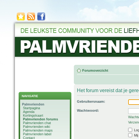
Forumoverzicht
Het forum vereist dat je ger
NAVIGATIE
Gebruikersnaam:
Palmvrienden
Startpagina
Wachtwoord:
Agenda
Kortingskaart
Wachtw
Palmvrienden forums
Verzend
Palmvrienden chat
Palmvrienden wiki
Log
Palmvrienden maps
Palmvrienden label
Mij
Contact