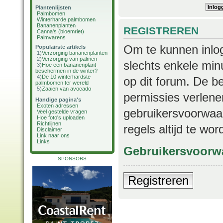
Plantenlijsten
Palmbomen
Winterharde palmbomen
Bananenplanten
REGISTREREN
Canna's (bloemriet)
Palmvarens
Om te kunnen inlog
Populairste artikels
1)
Verzorging bananenplanten
2)
Verzorging van palmen
slechts enkele min
3)
Hoe een bananenplant
beschermen in de winter?
4)
De 10 winterhardste
op dit forum. De b
palmbomen ter wereld
5)
Zaaien van avocado
permissies verlene
Handige pagina's
Exoten adressen
gebruikersvoorwaar
Veel gestelde vragen
Hoe foto's uploaden
Richtlijnen
regels altijd te wo
Disclaimer
Link naar ons
Links
Gebruikersvoorw
SPONSORS
Registreren