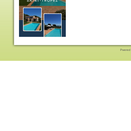
Pwered