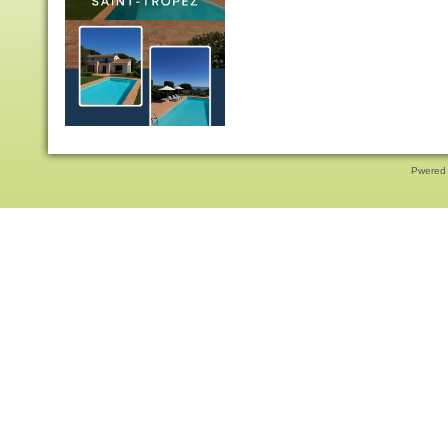
Pwered