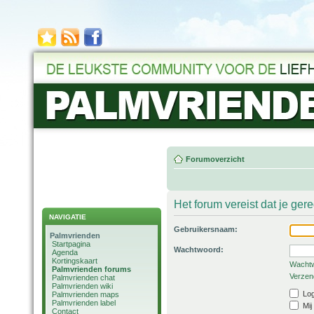
Forumoverzicht
Het forum vereist dat je ger
NAVIGATIE
Gebruikersnaam:
Palmvrienden
Startpagina
Wachtwoord:
Agenda
Kortingskaart
Wachtw
Palmvrienden forums
Verzend
Palmvrienden chat
Palmvrienden wiki
Log
Palmvrienden maps
Palmvrienden label
Mij
Contact