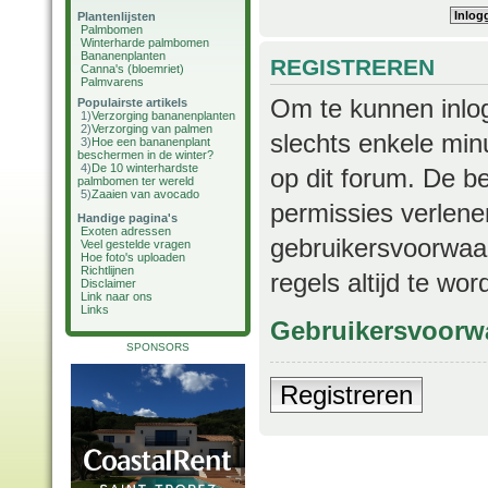
Plantenlijsten
Palmbomen
Winterharde palmbomen
Bananenplanten
REGISTREREN
Canna's (bloemriet)
Palmvarens
Om te kunnen inlog
Populairste artikels
1)
Verzorging bananenplanten
2)
Verzorging van palmen
slechts enkele min
3)
Hoe een bananenplant
beschermen in de winter?
4)
De 10 winterhardste
op dit forum. De b
palmbomen ter wereld
5)
Zaaien van avocado
permissies verlene
Handige pagina's
Exoten adressen
gebruikersvoorwaar
Veel gestelde vragen
Hoe foto's uploaden
Richtlijnen
regels altijd te wo
Disclaimer
Link naar ons
Links
Gebruikersvoorw
SPONSORS
Registreren