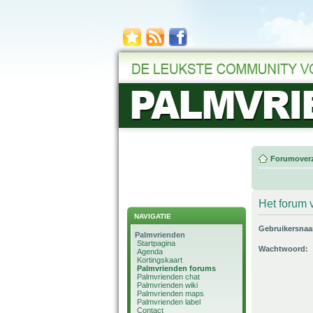
Forumoverz
Het forum v
NAVIGATIE
Gebruikersna
Palmvrienden
Startpagina
Wachtwoord:
Agenda
Kortingskaart
Palmvrienden forums
Palmvrienden chat
Palmvrienden wiki
Palmvrienden maps
Palmvrienden label
Contact