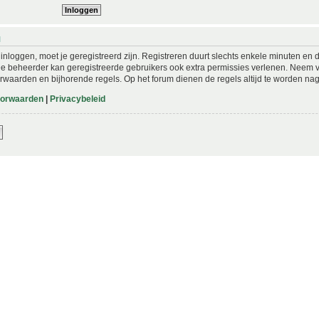
N
nloggen, moet je geregistreerd zijn. Registreren duurt slechts enkele minuten en 
De beheerder kan geregistreerde gebruikers ook extra permissies verlenen. Neem vo
rwaarden en bijhorende regels. Op het forum dienen de regels altijd te worden nag
oorwaarden
|
Privacybeleid