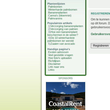
Plantenlijsten
Palmbomen
Winterharde palmbomen
Bananenplanten
REGISTRERE
Canna's (bloemriet)
Palmvarens
Om te kunnen i
op dit forum. 
Populairste artikels
1)
Verzorging bananenplanten
gebruikersvoo
2)
Verzorging van palmen
3)
Hoe een bananenplant
Gebruikersv
beschermen in de winter?
4)
De 10 winterhardste
palmbomen ter wereld
5)
Zaaien van avocado
Registreren
Handige pagina's
Exoten adressen
Veel gestelde vragen
Hoe foto's uploaden
Richtlijnen
Disclaimer
Link naar ons
Links
SPONSORS