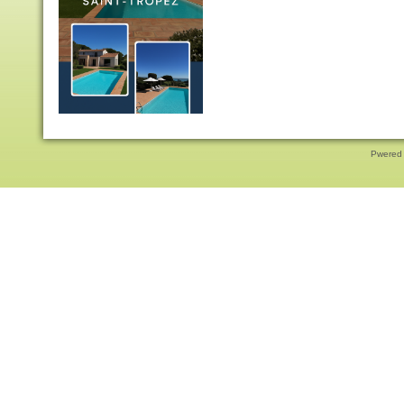
Pwered