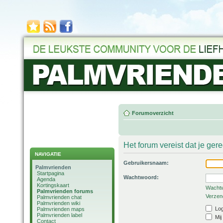
Forumoverzicht
Het forum vereist dat je ger
NAVIGATIE
Gebruikersnaam:
Palmvrienden
Startpagina
Wachtwoord:
Agenda
Kortingskaart
Wachtw
Palmvrienden forums
Verzend
Palmvrienden chat
Palmvrienden wiki
Log
Palmvrienden maps
Palmvrienden label
Mij
Contact