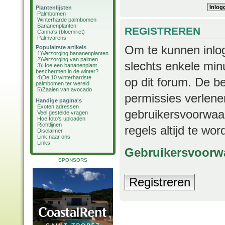
Plantenlijsten
Palmbomen
Winterharde palmbomen
Bananenplanten
REGISTREREN
Canna's (bloemriet)
Palmvarens
Om te kunnen inlog
Populairste artikels
1)
Verzorging bananenplanten
2)
Verzorging van palmen
slechts enkele min
3)
Hoe een bananenplant
beschermen in de winter?
4)
De 10 winterhardste
op dit forum. De b
palmbomen ter wereld
5)
Zaaien van avocado
permissies verlene
Handige pagina's
Exoten adressen
gebruikersvoorwaar
Veel gestelde vragen
Hoe foto's uploaden
Richtlijnen
regels altijd te wo
Disclaimer
Link naar ons
Links
Gebruikersvoorw
SPONSORS
Registreren