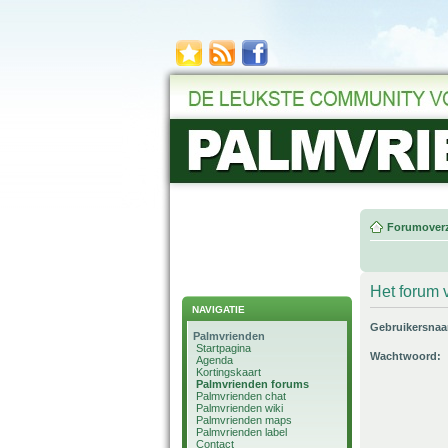
Forumoverz
Het forum v
NAVIGATIE
Gebruikersna
Palmvrienden
Startpagina
Wachtwoord:
Agenda
Kortingskaart
Palmvrienden forums
Palmvrienden chat
Palmvrienden wiki
Palmvrienden maps
Palmvrienden label
Contact