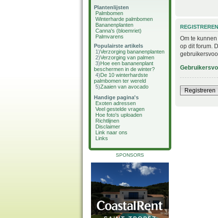
Plantenlijsten
Palmbomen
Winterharde palmbomen
Bananenplanten
REGISTRERE
Canna's (bloemriet)
Palmvarens
Om te kunnen i
op dit forum. 
Populairste artikels
1)
Verzorging bananenplanten
gebruikersvoo
2)
Verzorging van palmen
3)
Hoe een bananenplant
Gebruikersv
beschermen in de winter?
4)
De 10 winterhardste
palmbomen ter wereld
5)
Zaaien van avocado
Registreren
Handige pagina's
Exoten adressen
Veel gestelde vragen
Hoe foto's uploaden
Richtlijnen
Disclaimer
Link naar ons
Links
SPONSORS