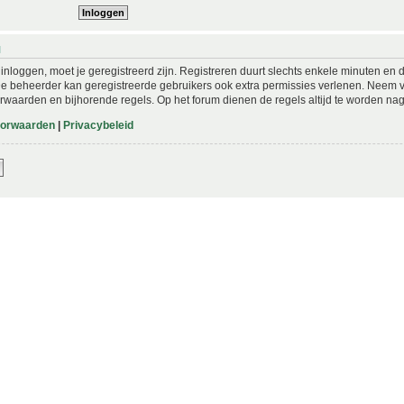
N
nloggen, moet je geregistreerd zijn. Registreren duurt slechts enkele minuten en 
De beheerder kan geregistreerde gebruikers ook extra permissies verlenen. Neem vo
rwaarden en bijhorende regels. Op het forum dienen de regels altijd te worden nag
oorwaarden
|
Privacybeleid