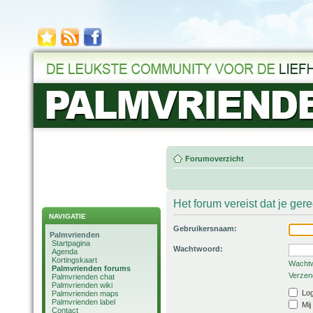
Forumoverzicht
Het forum vereist dat je ger
NAVIGATIE
Gebruikersnaam:
Palmvrienden
Startpagina
Wachtwoord:
Agenda
Kortingskaart
Wachtw
Palmvrienden forums
Verzend
Palmvrienden chat
Palmvrienden wiki
Log
Palmvrienden maps
Palmvrienden label
Mij
Contact