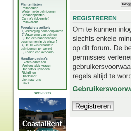
Plantenlijsten
Palmbomen
Winterharde palmbomen
Bananenplanten
REGISTREREN
Canna's (bloemriet)
Palmvarens
Om te kunnen inlog
Populairste artikels
1)
Verzorging bananenplanten
2)
Verzorging van palmen
slechts enkele min
3)
Hoe een bananenplant
beschermen in de winter?
4)
De 10 winterhardste
op dit forum. De b
palmbomen ter wereld
5)
Zaaien van avocado
permissies verlene
Handige pagina's
Exoten adressen
gebruikersvoorwaar
Veel gestelde vragen
Hoe foto's uploaden
Richtlijnen
regels altijd te wo
Disclaimer
Link naar ons
Links
Gebruikersvoorw
SPONSORS
Registreren