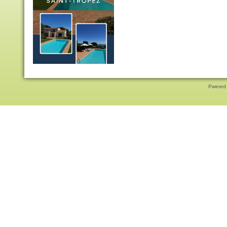
Pwered