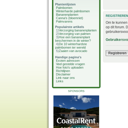
Plantenlijsten
Palmbomen
Winterharde palmbomen
Bananenplanten
REGISTRERE
Canna's (bloemriet)
Palmvarens
Om te kunnen i
op dit forum. 
Populairste artikels
1)
Verzorging bananenplanten
gebruikersvoo
2)
Verzorging van palmen
3)
Hoe een bananenplant
Gebruikersv
beschermen in de winter?
4)
De 10 winterhardste
palmbomen ter wereld
5)
Zaaien van avocado
Registreren
Handige pagina's
Exoten adressen
Veel gestelde vragen
Hoe foto's uploaden
Richtlijnen
Disclaimer
Link naar ons
Links
SPONSORS