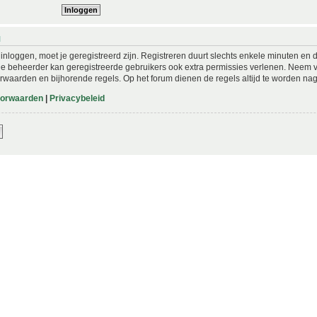
N
nloggen, moet je geregistreerd zijn. Registreren duurt slechts enkele minuten en 
De beheerder kan geregistreerde gebruikers ook extra permissies verlenen. Neem vo
rwaarden en bijhorende regels. Op het forum dienen de regels altijd te worden nag
oorwaarden
|
Privacybeleid