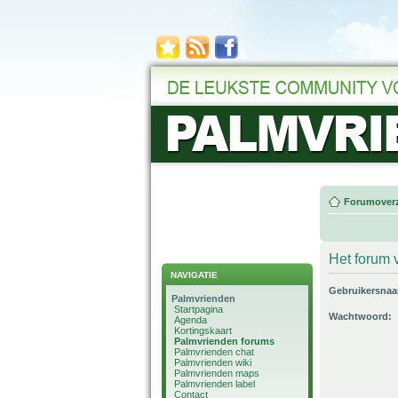
Forumoverz
Het forum v
NAVIGATIE
Gebruikersna
Palmvrienden
Startpagina
Wachtwoord:
Agenda
Kortingskaart
Palmvrienden forums
Palmvrienden chat
Palmvrienden wiki
Palmvrienden maps
Palmvrienden label
Contact