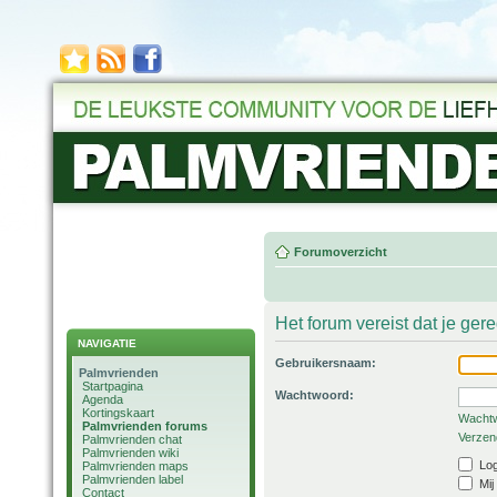
Forumoverzicht
Het forum vereist dat je ger
NAVIGATIE
Gebruikersnaam:
Palmvrienden
Startpagina
Wachtwoord:
Agenda
Kortingskaart
Wachtw
Palmvrienden forums
Verzend
Palmvrienden chat
Palmvrienden wiki
Log
Palmvrienden maps
Palmvrienden label
Mij
Contact