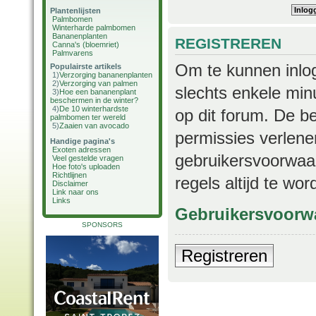
Plantenlijsten
Palmbomen
Winterharde palmbomen
Bananenplanten
REGISTREREN
Canna's (bloemriet)
Palmvarens
Om te kunnen inlog
Populairste artikels
1)
Verzorging bananenplanten
2)
Verzorging van palmen
slechts enkele min
3)
Hoe een bananenplant
beschermen in de winter?
4)
De 10 winterhardste
op dit forum. De b
palmbomen ter wereld
5)
Zaaien van avocado
permissies verlene
Handige pagina's
Exoten adressen
gebruikersvoorwaar
Veel gestelde vragen
Hoe foto's uploaden
Richtlijnen
regels altijd te wo
Disclaimer
Link naar ons
Links
Gebruikersvoorw
SPONSORS
Registreren