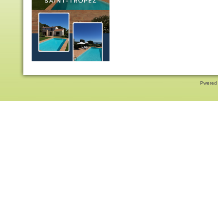
Pwered