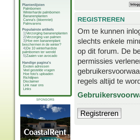
Plantenlijsten
Palmbomen
Winterharde palmbomen
Bananenplanten
REGISTREREN
Canna's (bloemriet)
Palmvarens
Om te kunnen inlog
Populairste artikels
1)
Verzorging bananenplanten
2)
Verzorging van palmen
slechts enkele min
3)
Hoe een bananenplant
beschermen in de winter?
4)
De 10 winterhardste
op dit forum. De b
palmbomen ter wereld
5)
Zaaien van avocado
permissies verlene
Handige pagina's
Exoten adressen
gebruikersvoorwaar
Veel gestelde vragen
Hoe foto's uploaden
Richtlijnen
regels altijd te wo
Disclaimer
Link naar ons
Links
Gebruikersvoorw
SPONSORS
Registreren