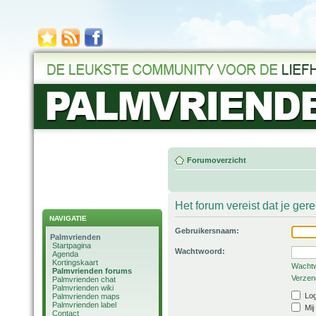
Forumoverzicht
Het forum vereist dat je ger
NAVIGATIE
Gebruikersnaam:
Palmvrienden
Startpagina
Wachtwoord:
Agenda
Kortingskaart
Wachtw
Palmvrienden forums
Verzend
Palmvrienden chat
Palmvrienden wiki
Log
Palmvrienden maps
Palmvrienden label
Mij
Contact