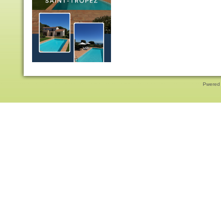
Pwered