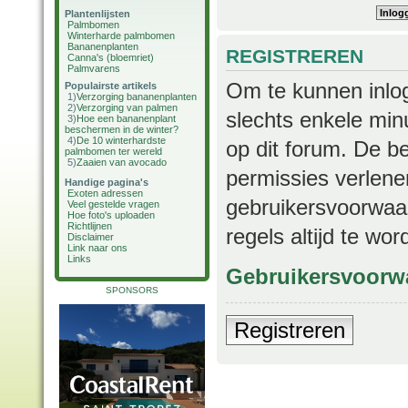
Plantenlijsten
Palmbomen
Winterharde palmbomen
Bananenplanten
REGISTREREN
Canna's (bloemriet)
Palmvarens
Om te kunnen inlog
Populairste artikels
1)
Verzorging bananenplanten
2)
Verzorging van palmen
slechts enkele min
3)
Hoe een bananenplant
beschermen in de winter?
4)
De 10 winterhardste
op dit forum. De b
palmbomen ter wereld
5)
Zaaien van avocado
permissies verlene
Handige pagina's
Exoten adressen
gebruikersvoorwaar
Veel gestelde vragen
Hoe foto's uploaden
Richtlijnen
regels altijd te wo
Disclaimer
Link naar ons
Links
Gebruikersvoorw
SPONSORS
Registreren