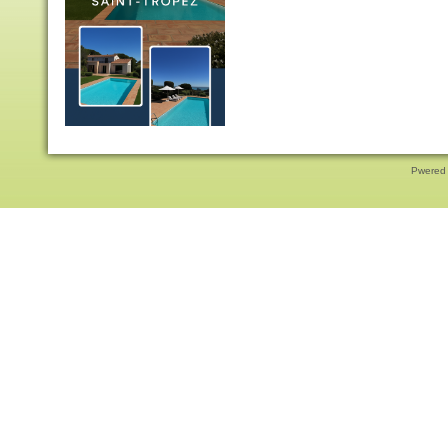
Pwered