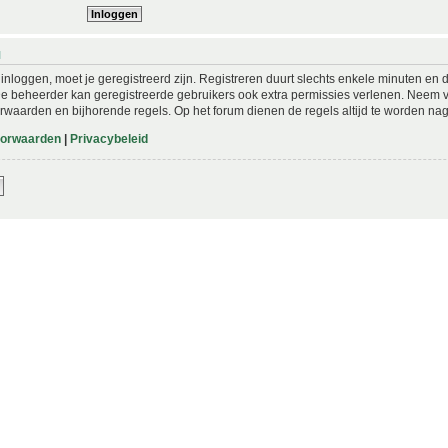
N
nloggen, moet je geregistreerd zijn. Registreren duurt slechts enkele minuten en 
De beheerder kan geregistreerde gebruikers ook extra permissies verlenen. Neem vo
rwaarden en bijhorende regels. Op het forum dienen de regels altijd te worden nag
oorwaarden
|
Privacybeleid