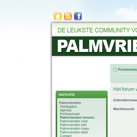
Forumoverz
Het forum v
NAVIGATIE
Gebruikersna
Palmvrienden
Startpagina
Wachtwoord:
Agenda
Kortingskaart
Palmvrienden forums
Palmvrienden chat
Palmvrienden wiki
Palmvrienden maps
Palmvrienden label
Contact