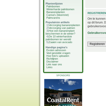
Plantenlijsten
Palmbomen
Winterharde palmbomen
Bananenplanten
REGISTRERE
Canna's (bloemriet)
Palmvarens
Om te kunnen i
op dit forum. 
Populairste artikels
1)
Verzorging bananenplanten
gebruikersvoo
2)
Verzorging van palmen
3)
Hoe een bananenplant
Gebruikersv
beschermen in de winter?
4)
De 10 winterhardste
palmbomen ter wereld
5)
Zaaien van avocado
Registreren
Handige pagina's
Exoten adressen
Veel gestelde vragen
Hoe foto's uploaden
Richtlijnen
Disclaimer
Link naar ons
Links
SPONSORS