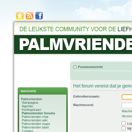
Forumoverzicht
Het forum vereist dat je ger
NAVIGATIE
Gebruikersnaam:
Palmvrienden
Startpagina
Wachtwoord:
Agenda
Kortingskaart
Wachtw
Palmvrienden forums
Verzend
Palmvrienden chat
Palmvrienden wiki
Log
Palmvrienden maps
Palmvrienden label
Mij
Contact