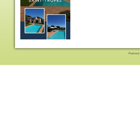
Pwered