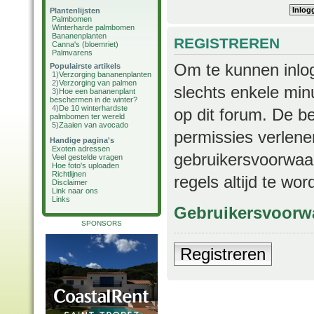
Plantenlijsten
Palmbomen
Winterharde palmbomen
Bananenplanten
REGISTREREN
Canna's (bloemriet)
Palmvarens
Om te kunnen inlog
Populairste artikels
1)
Verzorging bananenplanten
2)
Verzorging van palmen
slechts enkele min
3)
Hoe een bananenplant
beschermen in de winter?
4)
De 10 winterhardste
op dit forum. De b
palmbomen ter wereld
5)
Zaaien van avocado
permissies verlene
Handige pagina's
Exoten adressen
gebruikersvoorwaar
Veel gestelde vragen
Hoe foto's uploaden
Richtlijnen
regels altijd te wo
Disclaimer
Link naar ons
Links
Gebruikersvoorw
SPONSORS
Registreren