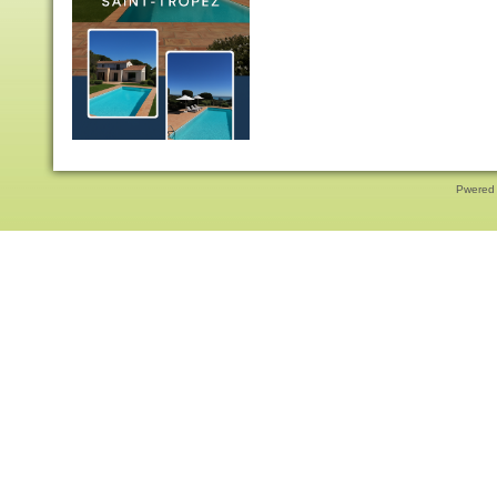
Pwered