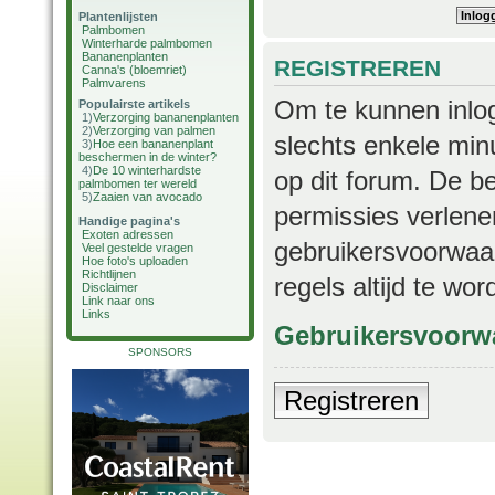
Plantenlijsten
Palmbomen
Winterharde palmbomen
Bananenplanten
REGISTREREN
Canna's (bloemriet)
Palmvarens
Om te kunnen inlog
Populairste artikels
1)
Verzorging bananenplanten
2)
Verzorging van palmen
slechts enkele min
3)
Hoe een bananenplant
beschermen in de winter?
4)
De 10 winterhardste
op dit forum. De b
palmbomen ter wereld
5)
Zaaien van avocado
permissies verlene
Handige pagina's
Exoten adressen
gebruikersvoorwaar
Veel gestelde vragen
Hoe foto's uploaden
Richtlijnen
regels altijd te wo
Disclaimer
Link naar ons
Links
Gebruikersvoorw
SPONSORS
Registreren