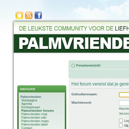
Forumoverzicht
Het forum vereist dat je ger
NAVIGATIE
Gebruikersnaam:
Palmvrienden
Startpagina
Wachtwoord:
Agenda
Kortingskaart
Wachtw
Palmvrienden forums
Verzend
Palmvrienden chat
Palmvrienden wiki
Log
Palmvrienden maps
Palmvrienden label
Mij
Contact