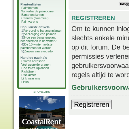
Plantenlijsten
Palmbomen
Winterharde palmbomen
Bananenplanten
REGISTREREN
Canna's (bloemriet)
Palmvarens
Om te kunnen inlog
Populairste artikels
1)
Verzorging bananenplanten
2)
Verzorging van palmen
slechts enkele min
3)
Hoe een bananenplant
beschermen in de winter?
4)
De 10 winterhardste
op dit forum. De b
palmbomen ter wereld
5)
Zaaien van avocado
permissies verlene
Handige pagina's
Exoten adressen
gebruikersvoorwaar
Veel gestelde vragen
Hoe foto's uploaden
Richtlijnen
regels altijd te wo
Disclaimer
Link naar ons
Links
Gebruikersvoorw
SPONSORS
Registreren