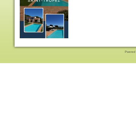
Pwered