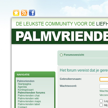
Forumoverzicht
Het forum vereist dat je ger
NAVIGATIE
Gebruikersnaam:
Palmvrienden
Startpagina
Wachtwoord:
Agenda
Kortingskaart
Wachtw
Palmvrienden forums
Verzend
Palmvrienden chat
Palmvrienden wiki
Log
Palmvrienden maps
Palmvrienden label
Mij
Contact