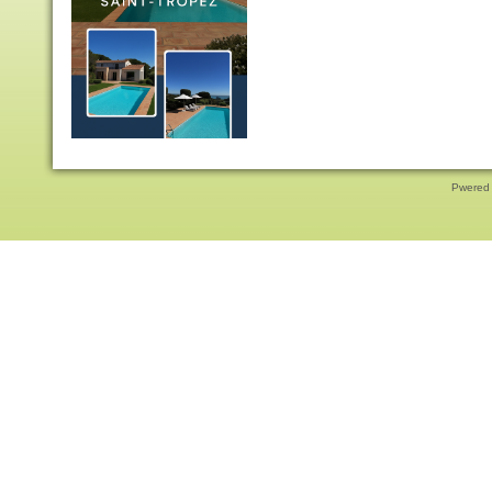
Pwered