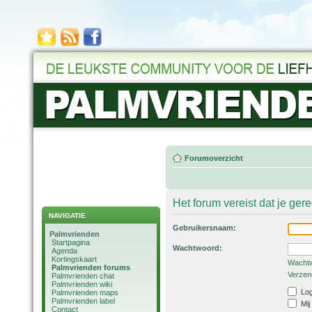
Forumoverzicht
Het forum vereist dat je ger
NAVIGATIE
Gebruikersnaam:
Palmvrienden
Startpagina
Wachtwoord:
Agenda
Kortingskaart
Wachtw
Palmvrienden forums
Verzend
Palmvrienden chat
Palmvrienden wiki
Log
Palmvrienden maps
Palmvrienden label
Mij
Contact