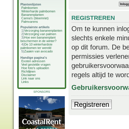
Plantenlijsten
Palmbomen
Winterharde palmbomen
Bananenplanten
REGISTREREN
Canna's (bloemriet)
Palmvarens
Om te kunnen inlog
Populairste artikels
1)
Verzorging bananenplanten
2)
Verzorging van palmen
slechts enkele min
3)
Hoe een bananenplant
beschermen in de winter?
4)
De 10 winterhardste
op dit forum. De b
palmbomen ter wereld
5)
Zaaien van avocado
permissies verlene
Handige pagina's
Exoten adressen
gebruikersvoorwaar
Veel gestelde vragen
Hoe foto's uploaden
Richtlijnen
regels altijd te wo
Disclaimer
Link naar ons
Links
Gebruikersvoorw
SPONSORS
Registreren