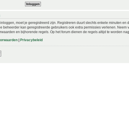
N
nloggen, moet je geregistreerd zijn. Registreren duurt slechts enkele minuten en 
De beheerder kan geregistreerde gebruikers ook extra permissies verlenen. Neem vo
rwaarden en bijhorende regels. Op het forum dienen de regels altijd te worden nag
oorwaarden
|
Privacybeleid