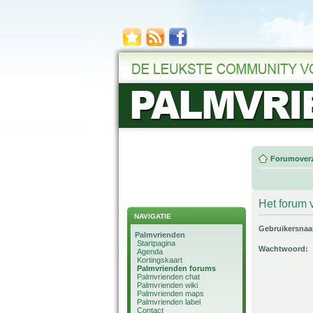
Forumoverz
Het forum v
NAVIGATIE
Gebruikersna
Palmvrienden
Startpagina
Wachtwoord:
Agenda
Kortingskaart
Palmvrienden forums
Palmvrienden chat
Palmvrienden wiki
Palmvrienden maps
Palmvrienden label
Contact