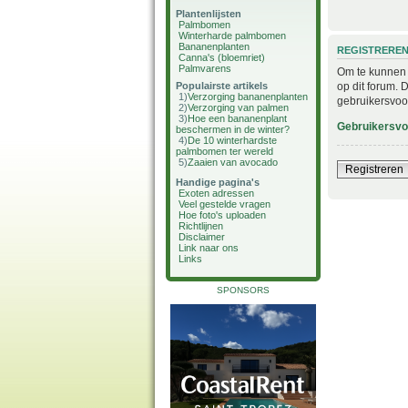
Plantenlijsten
Palmbomen
Winterharde palmbomen
Bananenplanten
REGISTRERE
Canna's (bloemriet)
Palmvarens
Om te kunnen i
op dit forum. 
Populairste artikels
1)
Verzorging bananenplanten
gebruikersvoo
2)
Verzorging van palmen
3)
Hoe een bananenplant
Gebruikersv
beschermen in de winter?
4)
De 10 winterhardste
palmbomen ter wereld
5)
Zaaien van avocado
Registreren
Handige pagina's
Exoten adressen
Veel gestelde vragen
Hoe foto's uploaden
Richtlijnen
Disclaimer
Link naar ons
Links
SPONSORS