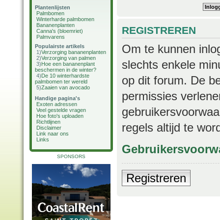
Plantenlijsten
Palmbomen
Winterharde palmbomen
Bananenplanten
REGISTREREN
Canna's (bloemriet)
Palmvarens
Om te kunnen inlog
Populairste artikels
1)
Verzorging bananenplanten
2)
Verzorging van palmen
slechts enkele min
3)
Hoe een bananenplant
beschermen in de winter?
4)
De 10 winterhardste
op dit forum. De b
palmbomen ter wereld
5)
Zaaien van avocado
permissies verlene
Handige pagina's
Exoten adressen
gebruikersvoorwaar
Veel gestelde vragen
Hoe foto's uploaden
Richtlijnen
regels altijd te wo
Disclaimer
Link naar ons
Links
Gebruikersvoorw
SPONSORS
Registreren