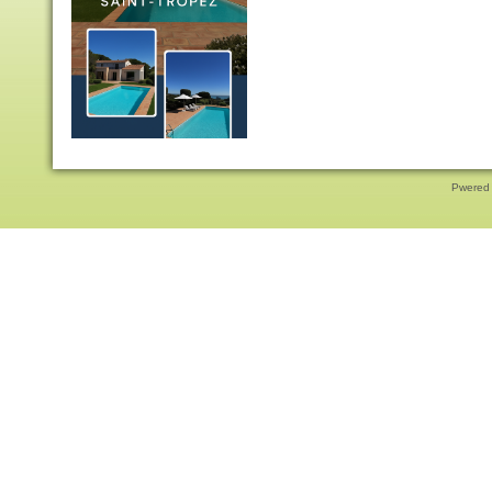
Pwered