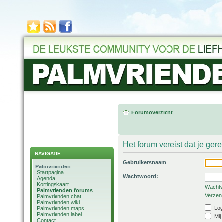
Forumoverzicht
Het forum vereist dat je ger
NAVIGATIE
Gebruikersnaam:
Palmvrienden
Startpagina
Wachtwoord:
Agenda
Kortingskaart
Wachtw
Palmvrienden forums
Verzend
Palmvrienden chat
Palmvrienden wiki
Log
Palmvrienden maps
Palmvrienden label
Mij
Contact