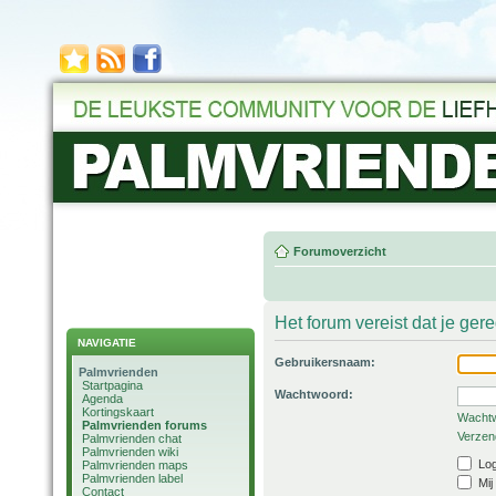
Forumoverzicht
Het forum vereist dat je ger
NAVIGATIE
Gebruikersnaam:
Palmvrienden
Startpagina
Wachtwoord:
Agenda
Kortingskaart
Wachtw
Palmvrienden forums
Verzend
Palmvrienden chat
Palmvrienden wiki
Log
Palmvrienden maps
Palmvrienden label
Mij
Contact