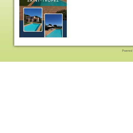
Pwered