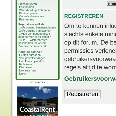
Plantenlijsten
Palmbomen
Winterharde palmbomen
Bananenplanten
REGISTREREN
Canna's (bloemriet)
Palmvarens
Om te kunnen inlog
Populairste artikels
1)
Verzorging bananenplanten
2)
Verzorging van palmen
slechts enkele min
3)
Hoe een bananenplant
beschermen in de winter?
4)
De 10 winterhardste
op dit forum. De b
palmbomen ter wereld
5)
Zaaien van avocado
permissies verlene
Handige pagina's
Exoten adressen
gebruikersvoorwaar
Veel gestelde vragen
Hoe foto's uploaden
Richtlijnen
regels altijd te wo
Disclaimer
Link naar ons
Links
Gebruikersvoorw
SPONSORS
Registreren