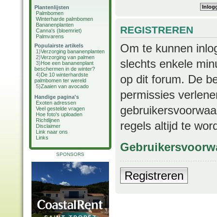
Plantenlijsten
Palmbomen
Winterharde palmbomen
Bananenplanten
REGISTREREN
Canna's (bloemriet)
Palmvarens
Om te kunnen inlog
Populairste artikels
1)
Verzorging bananenplanten
2)
Verzorging van palmen
slechts enkele min
3)
Hoe een bananenplant
beschermen in de winter?
4)
De 10 winterhardste
op dit forum. De b
palmbomen ter wereld
5)
Zaaien van avocado
permissies verlene
Handige pagina's
Exoten adressen
gebruikersvoorwaar
Veel gestelde vragen
Hoe foto's uploaden
Richtlijnen
regels altijd te wo
Disclaimer
Link naar ons
Links
Gebruikersvoorw
SPONSORS
Registreren