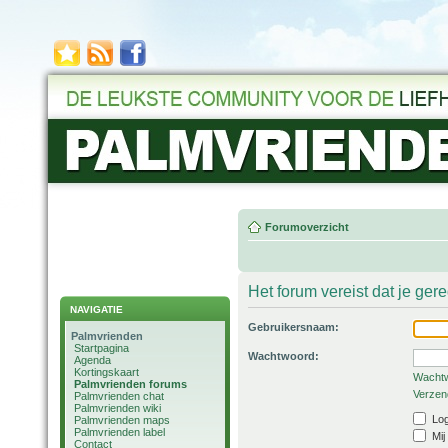
Forumoverzicht
Het forum vereist dat je ger
NAVIGATIE
Gebruikersnaam:
Palmvrienden
Startpagina
Wachtwoord:
Agenda
Kortingskaart
Wachtw
Palmvrienden forums
Verzend
Palmvrienden chat
Palmvrienden wiki
Log
Palmvrienden maps
Palmvrienden label
Mij
Contact