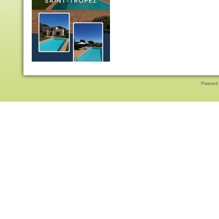
Pwered