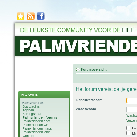
Forumoverzicht
Het forum vereist dat je ger
NAVIGATIE
Gebruikersnaam:
Palmvrienden
Startpagina
Wachtwoord:
Agenda
Kortingskaart
Wachtw
Palmvrienden forums
Verzend
Palmvrienden chat
Palmvrienden wiki
Log
Palmvrienden maps
Palmvrienden label
Mij
Contact