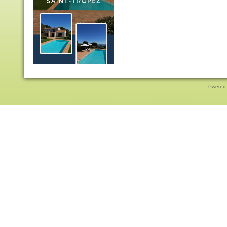
Pwered