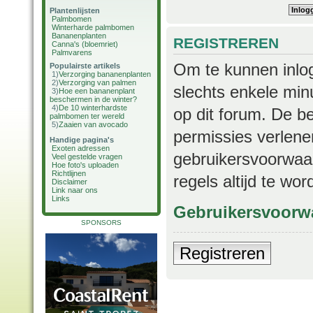
Plantenlijsten
Palmbomen
Winterharde palmbomen
Bananenplanten
REGISTREREN
Canna's (bloemriet)
Palmvarens
Om te kunnen inlog
Populairste artikels
1)
Verzorging bananenplanten
2)
Verzorging van palmen
slechts enkele min
3)
Hoe een bananenplant
beschermen in de winter?
4)
De 10 winterhardste
op dit forum. De b
palmbomen ter wereld
5)
Zaaien van avocado
permissies verlene
Handige pagina's
Exoten adressen
gebruikersvoorwaar
Veel gestelde vragen
Hoe foto's uploaden
Richtlijnen
regels altijd te wo
Disclaimer
Link naar ons
Links
Gebruikersvoorw
SPONSORS
Registreren