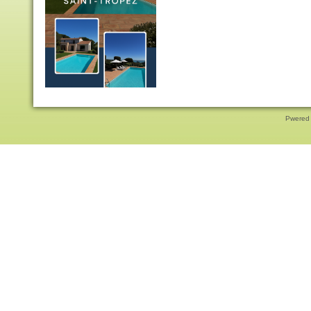
Pwered