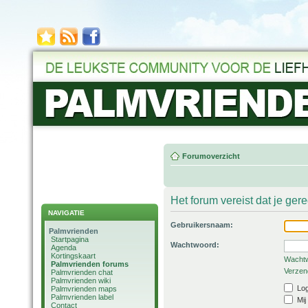
Forumoverzicht
Het forum vereist dat je ger
NAVIGATIE
Gebruikersnaam:
Palmvrienden
Startpagina
Wachtwoord:
Agenda
Kortingskaart
Wachtw
Palmvrienden forums
Verzend
Palmvrienden chat
Palmvrienden wiki
Log
Palmvrienden maps
Palmvrienden label
Mij
Contact