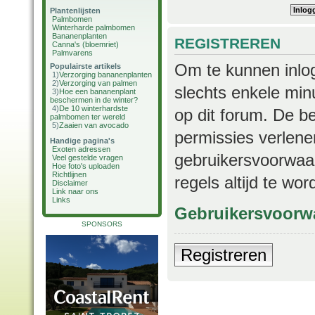
Plantenlijsten
Palmbomen
Winterharde palmbomen
Bananenplanten
REGISTREREN
Canna's (bloemriet)
Palmvarens
Om te kunnen inlog
Populairste artikels
1)
Verzorging bananenplanten
2)
Verzorging van palmen
slechts enkele min
3)
Hoe een bananenplant
beschermen in de winter?
4)
De 10 winterhardste
op dit forum. De b
palmbomen ter wereld
5)
Zaaien van avocado
permissies verlene
Handige pagina's
Exoten adressen
gebruikersvoorwaar
Veel gestelde vragen
Hoe foto's uploaden
Richtlijnen
regels altijd te wo
Disclaimer
Link naar ons
Links
Gebruikersvoorw
SPONSORS
Registreren