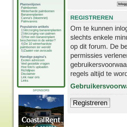
Plantenlijsten
Palmbomen
Winterharde palmbomen
Bananenplanten
REGISTREREN
Canna's (bloemriet)
Palmvarens
Om te kunnen inlog
Populairste artikels
1)
Verzorging bananenplanten
2)
Verzorging van palmen
slechts enkele min
3)
Hoe een bananenplant
beschermen in de winter?
4)
De 10 winterhardste
op dit forum. De b
palmbomen ter wereld
5)
Zaaien van avocado
permissies verlene
Handige pagina's
Exoten adressen
gebruikersvoorwaar
Veel gestelde vragen
Hoe foto's uploaden
Richtlijnen
regels altijd te wo
Disclaimer
Link naar ons
Links
Gebruikersvoorw
SPONSORS
Registreren