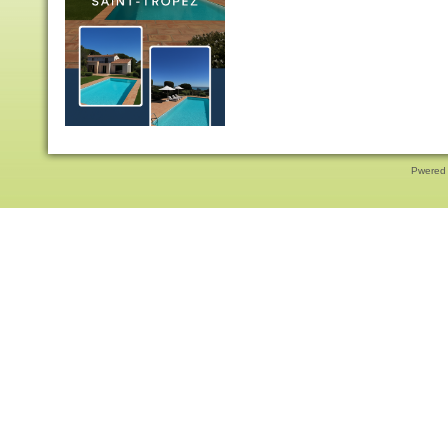
Pwered