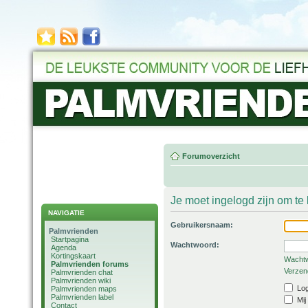
Forumoverzicht
Je moet ingelogd zijn om t
NAVIGATIE
Gebruikersnaam:
Palmvrienden
Startpagina
Wachtwoord:
Agenda
Kortingskaart
Wachtw
Palmvrienden forums
Verzend
Palmvrienden chat
Palmvrienden wiki
Log
Palmvrienden maps
Palmvrienden label
Mij
Contact