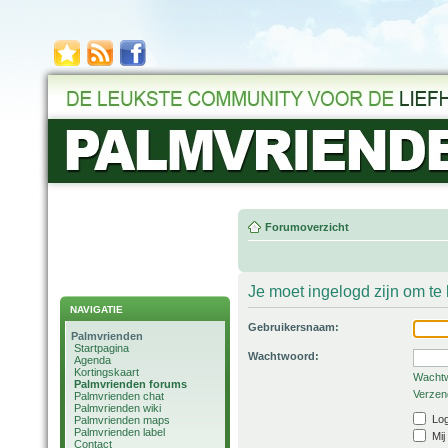
Forumoverzicht
Je moet ingelogd zijn om t
NAVIGATIE
Gebruikersnaam:
Palmvrienden
Startpagina
Wachtwoord:
Agenda
Kortingskaart
Wachtw
Palmvrienden forums
Verzend
Palmvrienden chat
Palmvrienden wiki
Log
Palmvrienden maps
Palmvrienden label
Mij
Contact