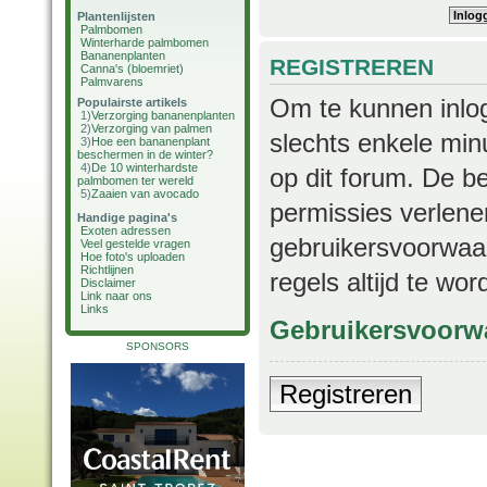
Plantenlijsten
Palmbomen
Winterharde palmbomen
Bananenplanten
REGISTREREN
Canna's (bloemriet)
Palmvarens
Om te kunnen inlog
Populairste artikels
1)
Verzorging bananenplanten
2)
Verzorging van palmen
slechts enkele min
3)
Hoe een bananenplant
beschermen in de winter?
4)
De 10 winterhardste
op dit forum. De b
palmbomen ter wereld
5)
Zaaien van avocado
permissies verlene
Handige pagina's
Exoten adressen
gebruikersvoorwaar
Veel gestelde vragen
Hoe foto's uploaden
Richtlijnen
regels altijd te wo
Disclaimer
Link naar ons
Links
Gebruikersvoorw
SPONSORS
Registreren