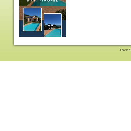
Pwered