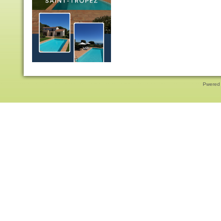
Pwered