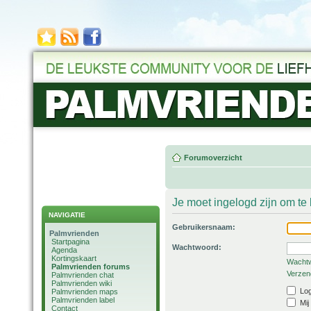
Forumoverzicht
Je moet ingelogd zijn om t
NAVIGATIE
Gebruikersnaam:
Palmvrienden
Startpagina
Wachtwoord:
Agenda
Kortingskaart
Wachtw
Palmvrienden forums
Verzend
Palmvrienden chat
Palmvrienden wiki
Log
Palmvrienden maps
Palmvrienden label
Mij
Contact