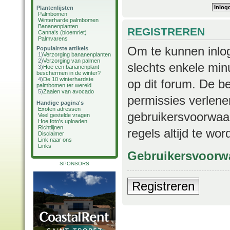
Plantenlijsten
Palmbomen
Winterharde palmbomen
Bananenplanten
REGISTREREN
Canna's (bloemriet)
Palmvarens
Om te kunnen inlog
Populairste artikels
1)
Verzorging bananenplanten
2)
Verzorging van palmen
slechts enkele min
3)
Hoe een bananenplant
beschermen in de winter?
4)
De 10 winterhardste
op dit forum. De b
palmbomen ter wereld
5)
Zaaien van avocado
permissies verlene
Handige pagina's
Exoten adressen
gebruikersvoorwaar
Veel gestelde vragen
Hoe foto's uploaden
Richtlijnen
regels altijd te wo
Disclaimer
Link naar ons
Links
Gebruikersvoorw
SPONSORS
Registreren