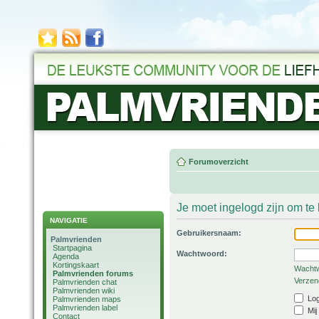
Forumoverzicht
Je moet ingelogd zijn om t
NAVIGATIE
Gebruikersnaam:
Palmvrienden
Startpagina
Wachtwoord:
Agenda
Kortingskaart
Wachtw
Palmvrienden forums
Verzend
Palmvrienden chat
Palmvrienden wiki
Log
Palmvrienden maps
Palmvrienden label
Mij
Contact