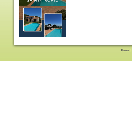
Pwered