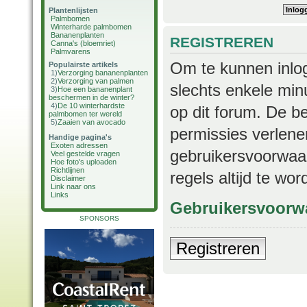
Plantenlijsten
Palmbomen
Winterharde palmbomen
Bananenplanten
REGISTREREN
Canna's (bloemriet)
Palmvarens
Om te kunnen inlog
Populairste artikels
1)
Verzorging bananenplanten
2)
Verzorging van palmen
slechts enkele min
3)
Hoe een bananenplant
beschermen in de winter?
4)
De 10 winterhardste
op dit forum. De b
palmbomen ter wereld
5)
Zaaien van avocado
permissies verlene
Handige pagina's
Exoten adressen
gebruikersvoorwaar
Veel gestelde vragen
Hoe foto's uploaden
Richtlijnen
regels altijd te wo
Disclaimer
Link naar ons
Links
Gebruikersvoorw
SPONSORS
Registreren