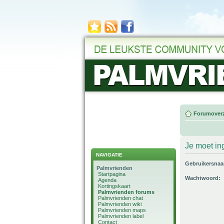
Forumoverz
Je moet in
NAVIGATIE
Gebruikersna
Palmvrienden
Startpagina
Wachtwoord:
Agenda
Kortingskaart
Palmvrienden forums
Palmvrienden chat
Palmvrienden wiki
Palmvrienden maps
Palmvrienden label
Contact