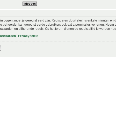
N
nloggen, moet je geregistreerd zijn. Registreren duurt slechts enkele minuten en 
De beheerder kan geregistreerde gebruikers ook extra permissies verlenen. Neem vo
rwaarden en bijhorende regels. Op het forum dienen de regels altijd te worden nag
oorwaarden
|
Privacybeleid