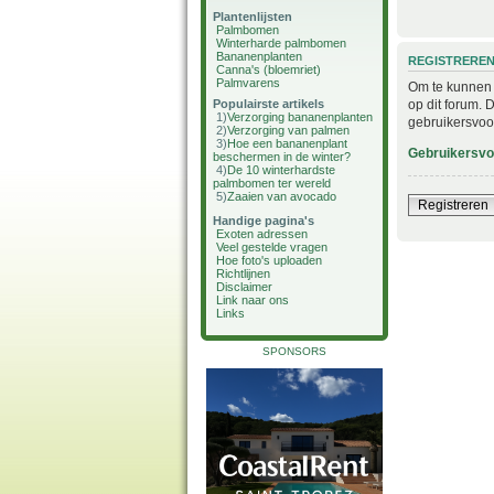
Plantenlijsten
Palmbomen
Winterharde palmbomen
Bananenplanten
REGISTRERE
Canna's (bloemriet)
Palmvarens
Om te kunnen i
op dit forum. 
Populairste artikels
1)
Verzorging bananenplanten
gebruikersvoo
2)
Verzorging van palmen
3)
Hoe een bananenplant
Gebruikersv
beschermen in de winter?
4)
De 10 winterhardste
palmbomen ter wereld
5)
Zaaien van avocado
Registreren
Handige pagina's
Exoten adressen
Veel gestelde vragen
Hoe foto's uploaden
Richtlijnen
Disclaimer
Link naar ons
Links
SPONSORS