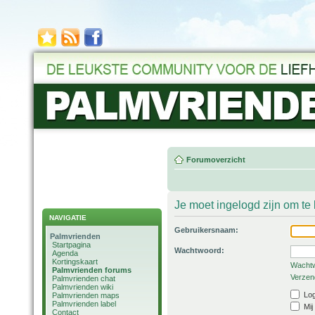
Forumoverzicht
Je moet ingelogd zijn om t
NAVIGATIE
Gebruikersnaam:
Palmvrienden
Startpagina
Wachtwoord:
Agenda
Kortingskaart
Wachtw
Palmvrienden forums
Verzend
Palmvrienden chat
Palmvrienden wiki
Log
Palmvrienden maps
Palmvrienden label
Mij
Contact