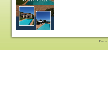
Pwered