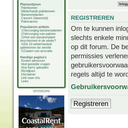
Plantenlijsten
Palmbomen
Winterharde palmbomen
Bananenplanten
REGISTREREN
Canna's (bloemriet)
Palmvarens
Om te kunnen inlog
Populairste artikels
1)
Verzorging bananenplanten
2)
Verzorging van palmen
slechts enkele min
3)
Hoe een bananenplant
beschermen in de winter?
4)
De 10 winterhardste
op dit forum. De b
palmbomen ter wereld
5)
Zaaien van avocado
permissies verlene
Handige pagina's
Exoten adressen
gebruikersvoorwaar
Veel gestelde vragen
Hoe foto's uploaden
Richtlijnen
regels altijd te wo
Disclaimer
Link naar ons
Links
Gebruikersvoorw
SPONSORS
Registreren