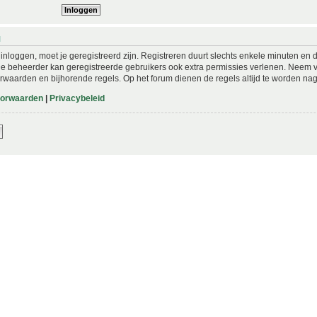
N
nloggen, moet je geregistreerd zijn. Registreren duurt slechts enkele minuten en 
De beheerder kan geregistreerde gebruikers ook extra permissies verlenen. Neem vo
rwaarden en bijhorende regels. Op het forum dienen de regels altijd te worden nag
oorwaarden
|
Privacybeleid