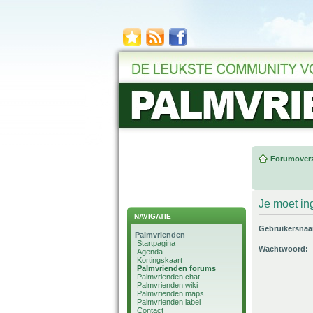
Forumoverz
Je moet in
NAVIGATIE
Gebruikersna
Palmvrienden
Startpagina
Wachtwoord:
Agenda
Kortingskaart
Palmvrienden forums
Palmvrienden chat
Palmvrienden wiki
Palmvrienden maps
Palmvrienden label
Contact