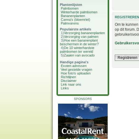
Plantenlijsten
Palmbomen
Winterharde palmbomen
Bananenplanten
REGISTRERE
Canna's (bloemriet)
Palmvarens
Om te kunnen i
op dit forum. 
Populairste artikels
1)
Verzorging bananenplanten
gebruikersvoo
2)
Verzorging van palmen
3)
Hoe een bananenplant
Gebruikersv
beschermen in de winter?
4)
De 10 winterhardste
palmbomen ter wereld
5)
Zaaien van avocado
Registreren
Handige pagina's
Exoten adressen
Veel gestelde vragen
Hoe foto's uploaden
Richtlijnen
Disclaimer
Link naar ons
Links
SPONSORS