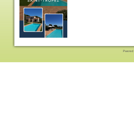
Pwered