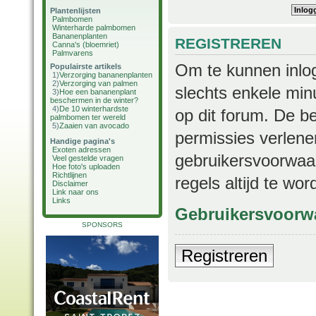
Plantenlijsten
Palmbomen
Winterharde palmbomen
Bananenplanten
REGISTREREN
Canna's (bloemriet)
Palmvarens
Om te kunnen inlog
Populairste artikels
1)
Verzorging bananenplanten
2)
Verzorging van palmen
slechts enkele min
3)
Hoe een bananenplant
beschermen in de winter?
4)
De 10 winterhardste
op dit forum. De b
palmbomen ter wereld
5)
Zaaien van avocado
permissies verlene
Handige pagina's
Exoten adressen
gebruikersvoorwaar
Veel gestelde vragen
Hoe foto's uploaden
Richtlijnen
regels altijd te wo
Disclaimer
Link naar ons
Links
Gebruikersvoorw
SPONSORS
Registreren