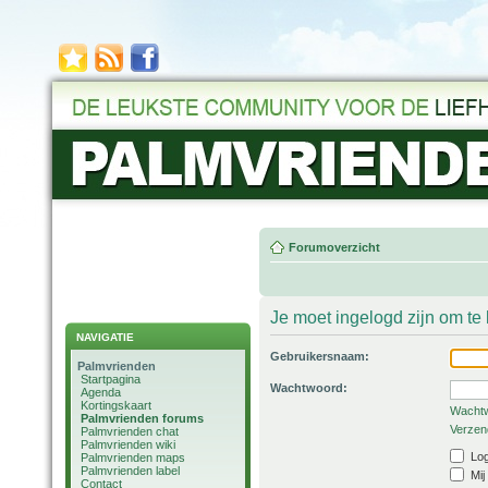
Forumoverzicht
Je moet ingelogd zijn om t
NAVIGATIE
Gebruikersnaam:
Palmvrienden
Startpagina
Wachtwoord:
Agenda
Kortingskaart
Wachtw
Palmvrienden forums
Verzend
Palmvrienden chat
Palmvrienden wiki
Log
Palmvrienden maps
Palmvrienden label
Mij
Contact