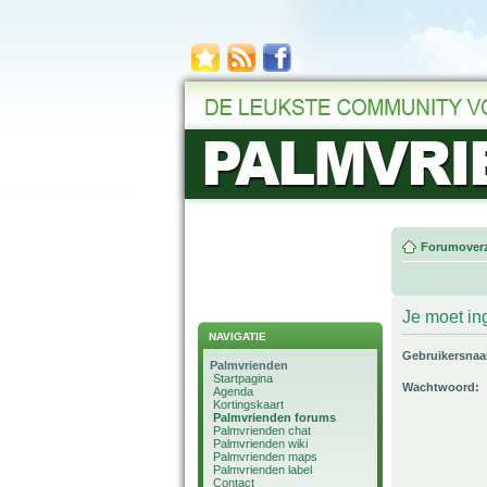
Forumoverz
Je moet in
NAVIGATIE
Gebruikersna
Palmvrienden
Startpagina
Wachtwoord:
Agenda
Kortingskaart
Palmvrienden forums
Palmvrienden chat
Palmvrienden wiki
Palmvrienden maps
Palmvrienden label
Contact