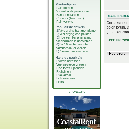
Plantenlijsten
Palmbomen
Winterharde palmbomen
Bananenplanten
REGISTRERE
Canna's (bloemriet)
Palmvarens
Om te kunnen i
op dit forum. 
Populairste artikels
1)
Verzorging bananenplanten
gebruikersvoo
2)
Verzorging van palmen
3)
Hoe een bananenplant
Gebruikersv
beschermen in de winter?
4)
De 10 winterhardste
palmbomen ter wereld
5)
Zaaien van avocado
Registreren
Handige pagina's
Exoten adressen
Veel gestelde vragen
Hoe foto's uploaden
Richtlijnen
Disclaimer
Link naar ons
Links
SPONSORS