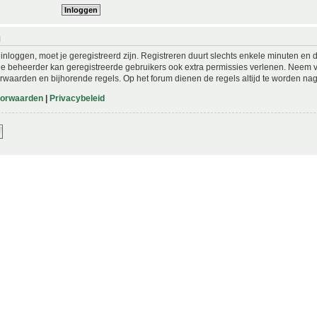
N
nloggen, moet je geregistreerd zijn. Registreren duurt slechts enkele minuten en 
De beheerder kan geregistreerde gebruikers ook extra permissies verlenen. Neem vo
rwaarden en bijhorende regels. Op het forum dienen de regels altijd te worden nag
oorwaarden
|
Privacybeleid